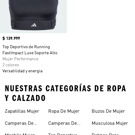
Precio
$ 139.999
Top Deportivo de Running
FastImpact Luxe Soporte Alto
Mujer Performance
2 colores
Versatilidad y energia
NUESTRAS CATEGORÍAS DE ROPA
Y CALZADO
Zapatillas Mujer
Ropa De Mujer
Buzos De Mujer
Camperas De
Camperas De
Musculosa Mujer
Mujer
Abrigo Mujer