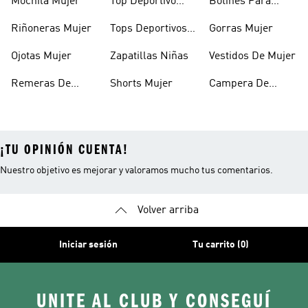
Mochila Mujer
Top Deportivo
Botines Para
Mujer
Mujer
Riñoneras Mujer
Tops Deportivos
Gorras Mujer
Mujer
Ojotas Mujer
Zapatillas Niñas
Vestidos De Mujer
Remeras De
Shorts Mujer
Campera De
Mujer
Invierno Mujer
¡TU OPINIÓN CUENTA!
Nuestro objetivo es mejorar y valoramos mucho tus comentarios.
Volver arriba
Iniciar sesión
Tu carrito (0)
UNITE AL CLUB Y CONSEGUÍ