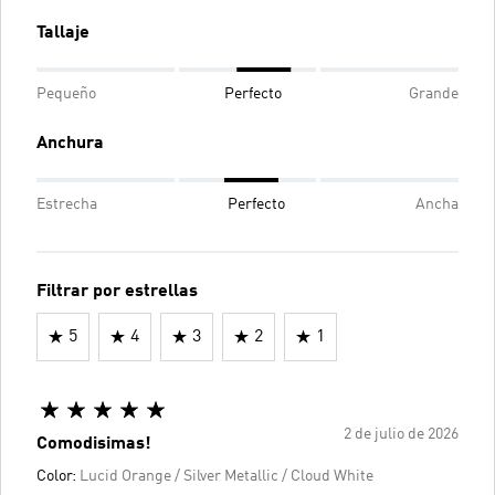
Tallaje
Pequeño
Perfecto
Grande
Anchura
Estrecha
Perfecto
Ancha
Filtrar por estrellas
5
4
3
2
1
2 de julio de 2026
Comodisimas!
Color:
Lucid Orange / Silver Metallic / Cloud White