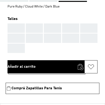
Pure Ruby / Cloud White / Dark Blue
Talles
AAA
AAA
AAA
AAA
AAA
AAA
AAA
AAA
AAA
AAA
AAA
Añadir al carrito
Comprá Zapatillas Para Tenis