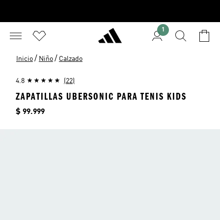
1
/
/
Inicio
Niño
Calzado
4.8
(22)
ZAPATILLAS UBERSONIC PARA TENIS KIDS
Precio
$ 99.999