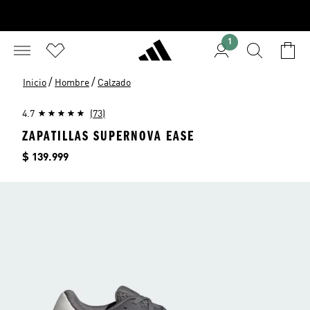
1
/
/
Inicio
Hombre
Calzado
4.7
(73)
ZAPATILLAS SUPERNOVA EASE
Precio
$ 139.999