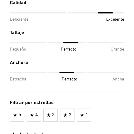
Calidad
Deficiente
Excelente
Tallaje
Pequeño
Perfecto
Grande
Anchura
Estrecha
Perfecto
Ancha
Filtrar por estrellas
5
4
3
2
1