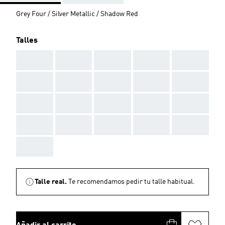
Grey Four / Silver Metallic / Shadow Red
Talles
AAA
AAA
AAA
AAA
AAA
AAA
AAA
AAA
AAA
AAA
AAA
AAA
AAA
AAA
AAA
AAA
AAA
AAA
AAA
AAA
AAA
Talle real.
Te recomendamos pedir tu talle habitual.