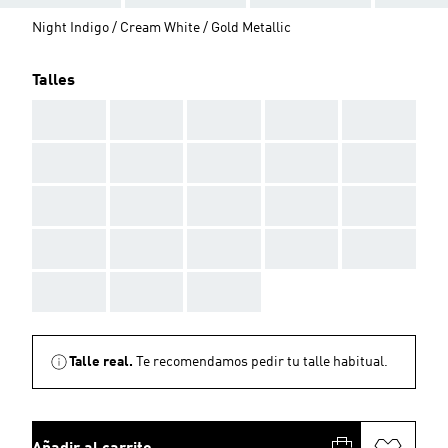
Night Indigo / Cream White / Gold Metallic
Talles
AAA
AAA
AAA
AAA
AAA
AAA
AAA
AAA
AAA
AAA
AAA
AAA
AAA
AAA
AAA
AAA
AAA
AAA
AAA
AAA
AAA
AAA
AAA
Talle real.
Te recomendamos pedir tu talle habitual.