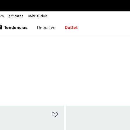
nes
gift cards
unite al club
🩰 Tendencias
Deportes
Outlet
sta de deseos
Añadir a la lista de deseos