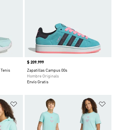
Precio
$ 209.999
 Tenis
Zapatillas Campus 00s
Hombre Originals
Envío Gratis
Añadir a la lista de deseos
Añadir a la