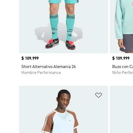
Precio
$ 109.999
Precio
$ 109.999
Short Alternativo Alemania 26
Buzo con C
Hombre Performance
Niño Perfo
Añadir a la li