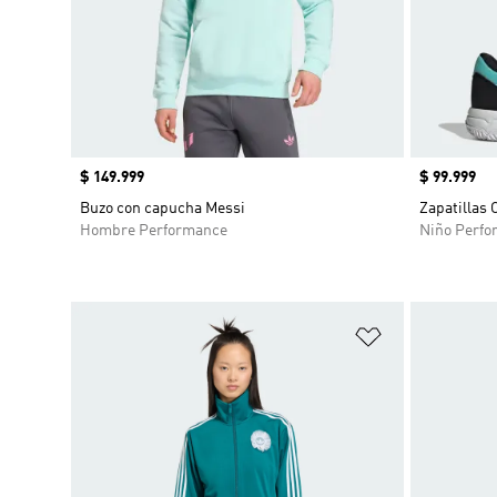
Precio
$ 149.999
Precio
$ 99.999
Buzo con capucha Messi
Zapatillas 
Hombre Performance
Niño Perfo
Añadir a la li