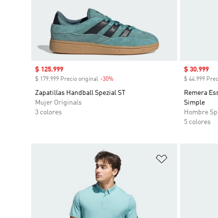
Precio de venta
$ 125.999
Precio de 
$ 30.999
$ 179.999 Precio original
-30%
Descuento
$ 44.999 Prec
Zapatillas Handball Spezial ST
Remera Esse
Mujer Originals
Simple
3 colores
Hombre Sp
5 colores
Añadir a la li