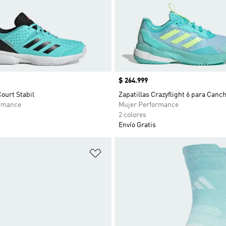
Precio
$ 264.999
Court Stabil
Zapatillas Crazyflight 6 para Canc
rmance
Mujer Performance
2 colores
Envío Gratis
sta de deseos
Añadir a la lista de deseos