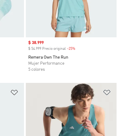
Precio de venta
$ 38.999
$ 54.999 Precio original
-25%
Descuento
Remera Own The Run
Mujer Performance
5 colores
Añadir a la lista de deseos
Añadir a la