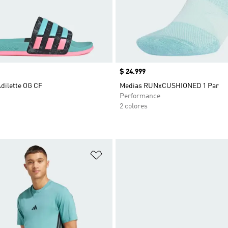
Precio
$ 24.999
dilette OG CF
Medias RUNxCUSHIONED 1 Par
Performance
2 colores
sta de deseos
Añadir a la lista de deseos