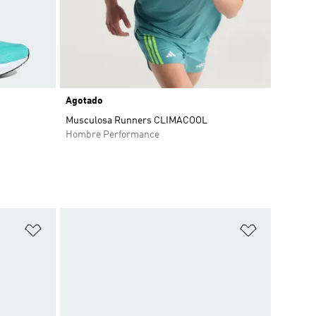
Agotado
o
Musculosa Runners CLIMACOOL
Hombre Performance
Añadir a la lista de deseos
Añadir a la