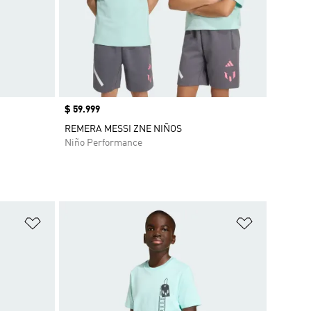
Precio
$ 59.999
REMERA MESSI ZNE NIÑOS
Niño Performance
Añadir a la lista de deseos
Añadir a la