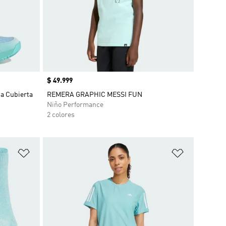
Precio
$ 49.999
ha Cubierta
REMERA GRAPHIC MESSI FUN
Niño Performance
2 colores
Añadir a la lista de deseos
Añadir a la