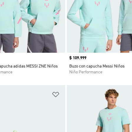
Precio
$ 109.999
apucha adidas MESSI ZNE Niños
Buzo con capucha Messi Niños
rmance
Niño Performance
sta de deseos
Añadir a la lista de deseos