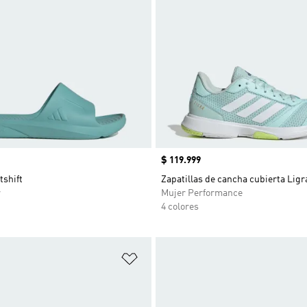
Precio
$ 119.999
tshift
Zapatillas de cancha cubierta Ligr
r
Mujer Performance
4 colores
sta de deseos
Añadir a la lista de deseos