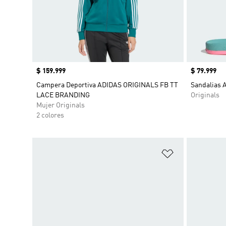
Precio
$ 159.999
Precio
$ 79.999
Campera Deportiva ADIDAS ORIGINALS FB TT
Sandalias A
LACE BRANDING
Originals
Mujer Originals
2 colores
Añadir a la li