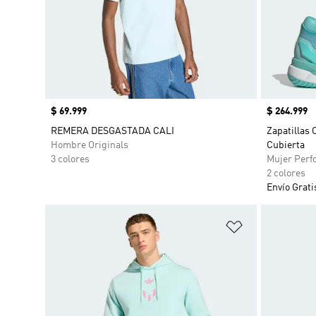
Precio
$ 69.999
Precio
$ 264.999
REMERA DESGASTADA CALI
Zapatillas 
Hombre Originals
Cubierta
3 colores
Mujer Perf
2 colores
Envío Grati
Añadir a la li