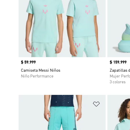
Precio
$ 59.999
Precio
$ 159.999
Camiseta Messi Niños
Zapatillas
Niño Performance
Mujer Perf
3 colores
Añadir a la li