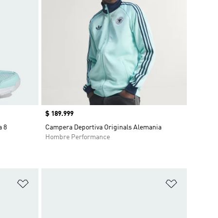
Precio
$ 189.999
a 8
Campera Deportiva Originals Alemania
Hombre Performance
Añadir a la lista de deseos
Añadir a la