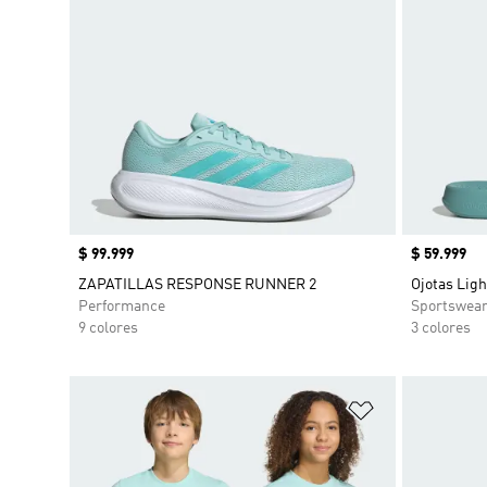
Precio
$ 99.999
Precio
$ 59.999
ZAPATILLAS RESPONSE RUNNER 2
Ojotas Ligh
Performance
Sportswea
9 colores
3 colores
Añadir a la li