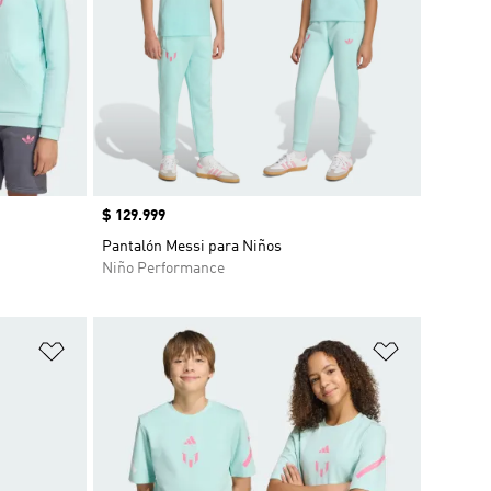
Precio
$ 129.999
Pantalón Messi para Niños
Niño Performance
Añadir a la lista de deseos
Añadir a la