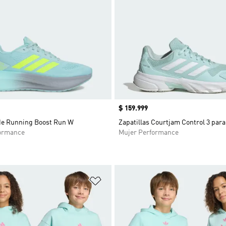
Precio
$ 159.999
 de Running Boost Run W
Zapatillas Courtjam Control 3 para
ormance
Mujer Performance
sta de deseos
Añadir a la lista de deseos