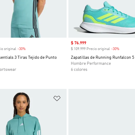
venta
Precio de venta
$ 76.999
io original
-30%
Descuento
$ 109.999 Precio original
-30%
Descuent
ntials 3 Tiras Tejido de Punto
Zapatillas de Running Runfalcon 5
Hombre Performance
ortswear
6 colores
sta de deseos
Añadir a la lista de deseos