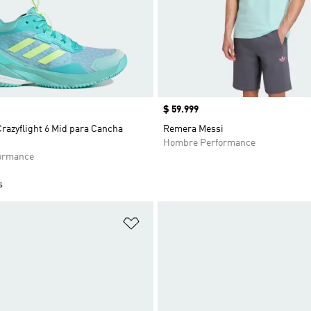
Precio
$ 59.999
Crazyflight 6 Mid para Cancha
Remera Messi
Hombre Performance
ormance
s
sta de deseos
Añadir a la lista de deseos