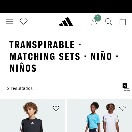
1
TRANSPIRABLE ·
MATCHING SETS · NIÑO ·
NIÑOS
4
2 resultados
Añadir a la lista de deseos
Añ