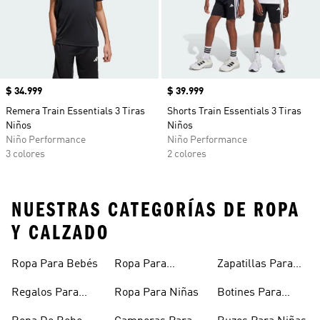
Precio
$ 34.999
Precio
$ 39.999
Remera Train Essentials 3 Tiras
Shorts Train Essentials 3 Tiras
Niños
Niños
Niño Performance
Niño Performance
3 colores
2 colores
NUESTRAS CATEGORÍAS DE ROPA
Y CALZADO
Ropa Para Bebés
Ropa Para
Zapatillas Para
Adolescentes
Adolescentes
Regalos Para
Ropa Para Niñas
Botines Para
Bebés
Niñas