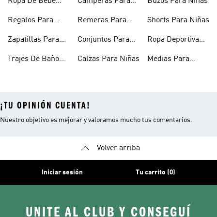
Ropa De Bebe
Camperas Para
Buzos Para Niñas
Recién Nacido
Niñas
Regalos Para
Remeras Para
Shorts Para Niñas
Niñas
Niñas
Zapatillas Para
Conjuntos Para
Ropa Deportiva
Bebés
Niñas
Para Niñas
Trajes De Baño
Calzas Para Niñas
Medias Para
Niñas
Niñas
¡TU OPINIÓN CUENTA!
Nuestro objetivo es mejorar y valoramos mucho tus comentarios.
Volver arriba
Iniciar sesión
Tu carrito (0)
UNITE AL CLUB Y CONSEGUÍ