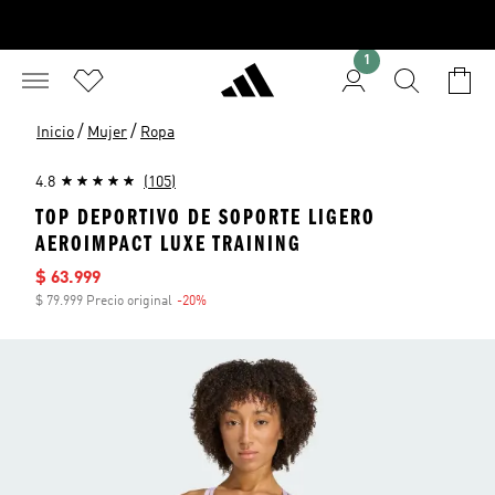
1
/
/
Inicio
Mujer
Ropa
4.8
(105)
TOP DEPORTIVO DE SOPORTE LIGERO
AEROIMPACT LUXE TRAINING
Precio de venta
$ 63.999
$ 79.999 Precio original
-20%
Descuento