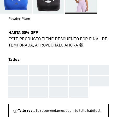
Powder Plum
HASTA 50% OFF
ESTE PRODUCTO TIENE DESCUENTO POR FINAL DE
TEMPORADA, APROVECHALO AHORA 😁
Talles
AAA
AAA
AAA
AAA
AAA
AAA
AAA
AAA
AAA
AAA
AAA
AAA
AAA
AAA
Talle real.
Te recomendamos pedir tu talle habitual.