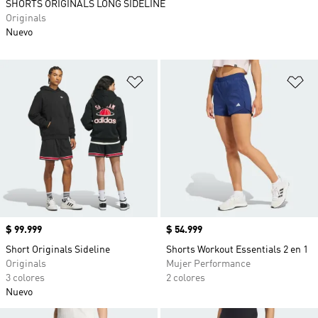
SHORTS ORIGINALS LONG SIDELINE
Originals
Nuevo
Añadir a la lista de deseos
Añ
Precio
$ 99.999
Precio
$ 54.999
Short Originals Sideline
Shorts Workout Essentials 2 en 1
Originals
Mujer Performance
3 colores
2 colores
Nuevo