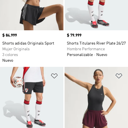
Precio
$ 84.999
Precio
$ 79.999
Shorts adidas Originals Sport
Shorts Titulares River Plate 26/27
Mujer Originals
Hombre Performance
3 colores
Personalizable
Nuevo
Nuevo
Añadir a la lista de deseos
Añ