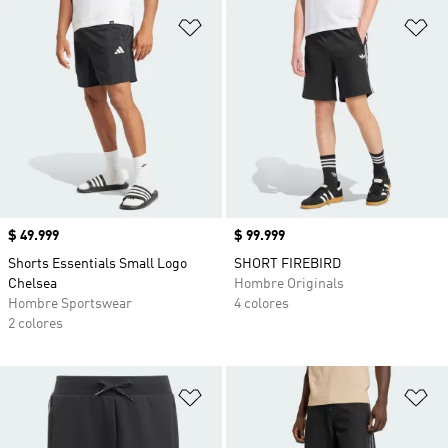
Añadir a la lista de deseos
Añ
Precio
$ 49.999
Precio
$ 99.999
Shorts Essentials Small Logo
SHORT FIREBIRD
Chelsea
Hombre Originals
Hombre Sportswear
4 colores
2 colores
Añadir a la lista de deseos
Añ