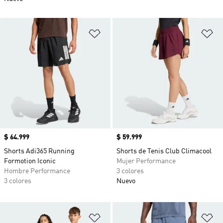
Añadir a la lista de deseos
Añ
Precio
$ 64.999
Precio
$ 59.999
Shorts Adi365 Running
Shorts de Tenis Club Climacool
Formotion Iconic
Mujer Performance
Hombre Performance
3 colores
3 colores
Nuevo
Añadir a la lista de deseos
Añ