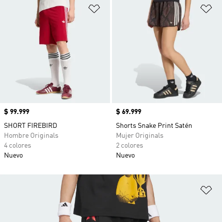
Añadir a la lista de deseos
Añ
Precio
$ 99.999
Precio
$ 69.999
SHORT FIREBIRD
Shorts Snake Print Satén
Hombre Originals
Mujer Originals
4 colores
2 colores
Nuevo
Nuevo
Añ