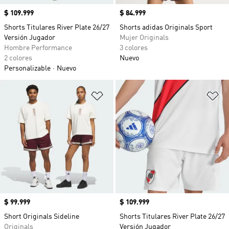
Precio
$ 109.999
Precio
$ 84.999
Shorts Titulares River Plate 26/27
Shorts adidas Originals Sport
Versión Jugador
Mujer Originals
Hombre Performance
3 colores
2 colores
Nuevo
Personalizable
Nuevo
Añadir a la lista de deseos
Añ
Precio
$ 99.999
Precio
$ 109.999
Short Originals Sideline
Shorts Titulares River Plate 26/27
Originals
Versión Jugador