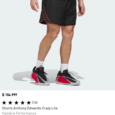
Precio
$ 104.999
(14)
Shorts Anthony Edwards Crazy Lite
Hombre Performance