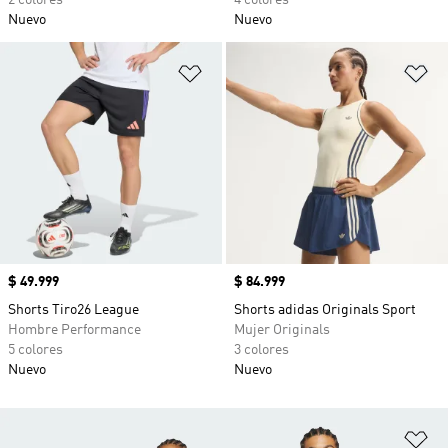
2 colores
4 colores
Nuevo
Nuevo
Añadir a la lista de deseos
Añ
Precio
$ 49.999
Precio
$ 84.999
Shorts Tiro26 League
Shorts adidas Originals Sport
Hombre Performance
Mujer Originals
5 colores
3 colores
Nuevo
Nuevo
Añ