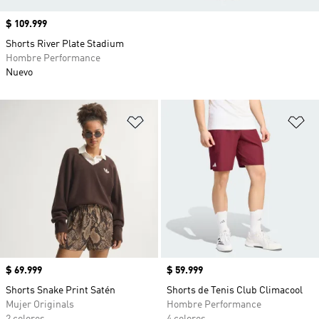
Precio
$ 109.999
Shorts River Plate Stadium
Hombre Performance
Nuevo
Añadir a la lista de deseos
Añ
Precio
$ 69.999
Precio
$ 59.999
Shorts Snake Print Satén
Shorts de Tenis Club Climacool
Mujer Originals
Hombre Performance