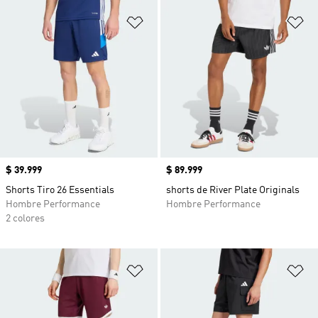
Añadir a la lista de deseos
Añ
Precio
$ 39.999
Precio
$ 89.999
Shorts Tiro 26 Essentials
shorts de River Plate Originals
Hombre Performance
Hombre Performance
2 colores
Añadir a la lista de deseos
Añ