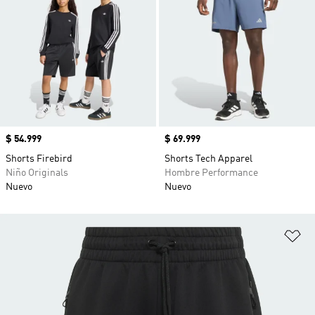
Precio
$ 54.999
Precio
$ 69.999
Shorts Firebird
Shorts Tech Apparel
Niño Originals
Hombre Performance
Nuevo
Nuevo
Añ