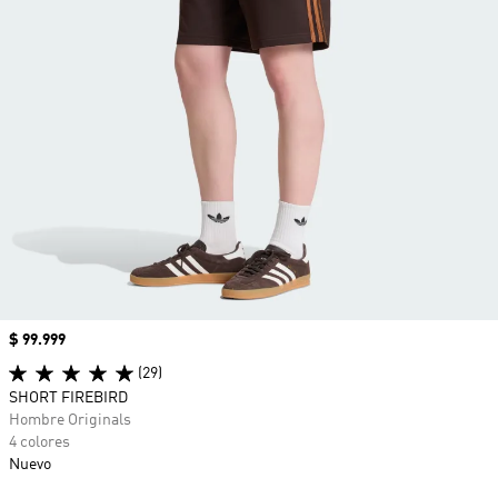
Precio
$ 99.999
(29)
SHORT FIREBIRD
Hombre Originals
4 colores
Nuevo