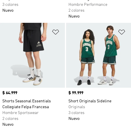
3 colores
Hombre Performance
Nuevo
2 colores
Nuevo
Añadir a la lista de deseos
Añ
Precio
$ 64.999
Precio
$ 99.999
Shorts Seasonal Essentials
Short Originals Sideline
Collegiate Felpa Francesa
Originals
Hombre Sportswear
3 colores
2 colores
Nuevo
Nuevo