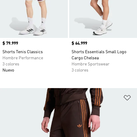
Precio
$ 79.999
Precio
$ 64.999
Shorts Tenis Classics
Shorts Essentials Small Logo
Hombre Performance
Cargo Chelsea
3 colores
Hombre Sportswear
Nuevo
3 colores
Añ