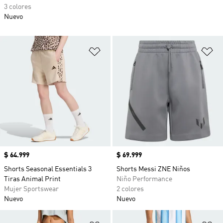
3 colores
Nuevo
Añadir a la lista de deseos
Añ
Precio
$ 64.999
Precio
$ 69.999
Shorts Seasonal Essentials 3
Shorts Messi ZNE Niños
Tiras Animal Print
Niño Performance
Mujer Sportswear
2 colores
Nuevo
Nuevo