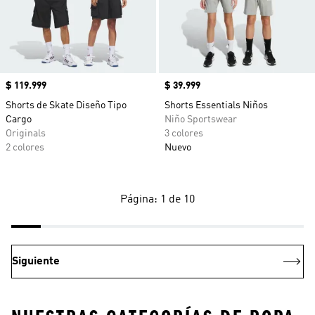
Precio
$ 119.999
Precio
$ 39.999
Shorts de Skate Diseño Tipo
Shorts Essentials Niños
Cargo
Niño Sportswear
Originals
3 colores
2 colores
Nuevo
Página: 1 de 10
Siguiente