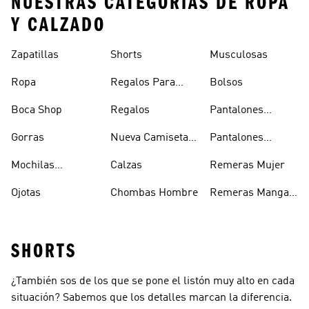
NUESTRAS CATEGORÍAS DE ROPA
Y CALZADO
Zapatillas
Shorts
Musculosas
Ropa
Regalos Para
Bolsos
Hombres
Boca Shop
Regalos
Pantalones
Deportivos
Gorras
Nueva Camiseta
Pantalones
Hombre
De Argentina
Hombre
Mochilas
Calzas
Remeras Mujer
Escolares
Ojotas
Chombas Hombre
Remeras Manga
Larga Mujer
SHORTS
¿También sos de los que se pone el listón muy alto en cada
situación? Sabemos que los detalles marcan la diferencia.