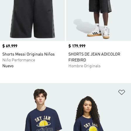
Precio
$ 69.999
Precio
$ 179.999
Shorts Messi Originals Niños
SHORTS DE JEAN ADICOLOR
Niño Performance
FIREBIRD
Nuevo
Hombre Originals
Añ