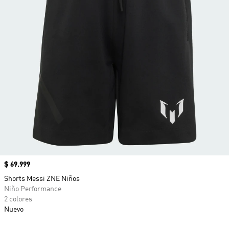
Precio
$ 69.999
Shorts Messi ZNE Niños
Niño Performance
2 colores
Nuevo