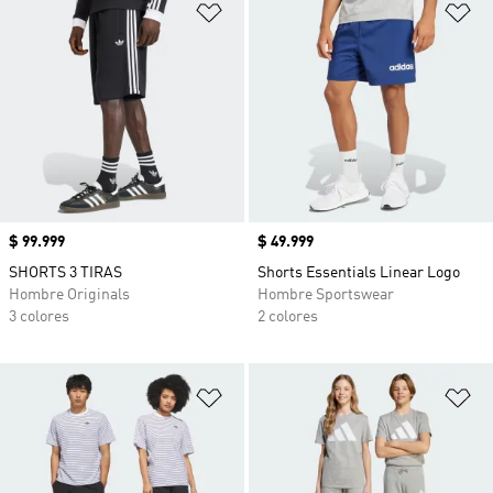
Añadir a la lista de deseos
Añ
Precio
$ 99.999
Precio
$ 49.999
SHORTS 3 TIRAS
Shorts Essentials Linear Logo
Hombre Originals
Hombre Sportswear
3 colores
2 colores
Añadir a la lista de deseos
Añ