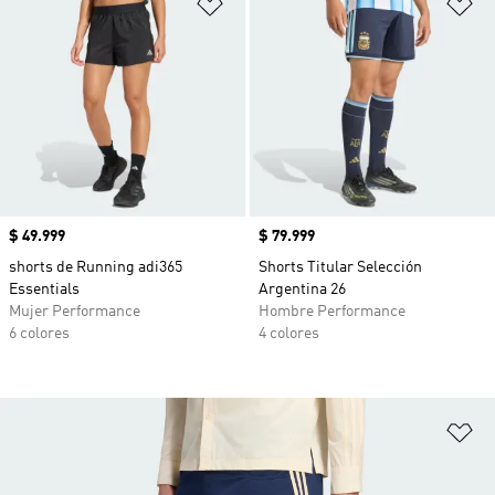
Añadir a la lista de deseos
Añ
Precio
$ 49.999
Precio
$ 79.999
shorts de Running adi365
Shorts Titular Selección
Essentials
Argentina 26
Mujer Performance
Hombre Performance
6 colores
4 colores
Añ