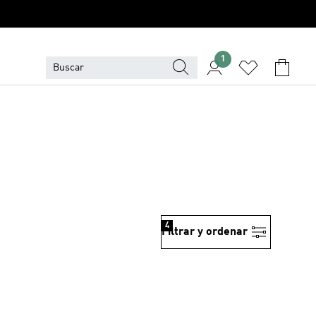
1
4
Filtrar y ordenar