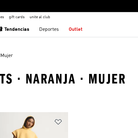
nes
gift cards
unite al club
🩰 Tendencias
Deportes
Outlet
Mujer
TS · NARANJA · MUJER
sta de deseos
Añadir a la lista de deseos