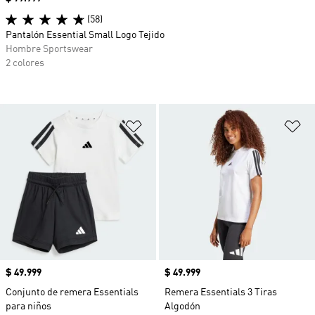
(58)
Pantalón Essential Small Logo Tejido
Hombre Sportswear
2 colores
Añadir a la lista de deseos
Añ
Precio
$ 49.999
Precio
$ 49.999
Conjunto de remera Essentials
Remera Essentials 3 Tiras
para niños
Algodón