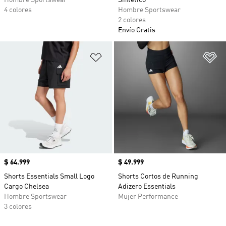
Hombre Sportswear
Sintético
4 colores
Hombre Sportswear
2 colores
Envío Gratis
Añadir a la lista de deseos
Añ
Precio
$ 64.999
Precio
$ 49.999
Shorts Essentials Small Logo
Shorts Cortos de Running
Cargo Chelsea
Adizero Essentials
Hombre Sportswear
Mujer Performance
3 colores