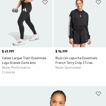
Añadir a la lista de deseos
Añ
Precio
$ 49.999
Precio
$ 94.999
Calzas Largas Train Essentials
Buzo con capucha Essentials
Logo Grande Corte Alto
French Terry Crop 3 Tiras
Mujer Performance
Mujer Sportswear
2 colores
Añ