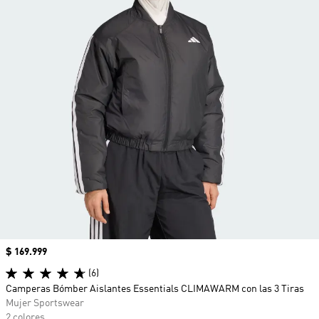
Precio
$ 169.999
(6)
Camperas Bómber Aislantes Essentials CLIMAWARM con las 3 Tiras
Mujer Sportswear
2 colores