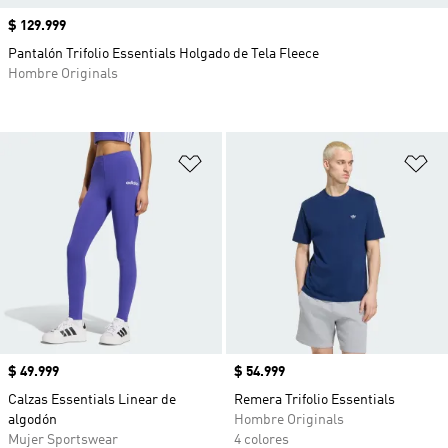
Precio
$ 129.999
Pantalón Trifolio Essentials Holgado de Tela Fleece
Hombre Originals
Añadir a la lista de deseos
Añ
Precio
$ 49.999
Precio
$ 54.999
Calzas Essentials Linear de
Remera Trifolio Essentials
algodón
Hombre Originals
Mujer Sportswear
4 colores