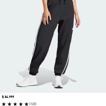
Precio
$ 84.999
(123)