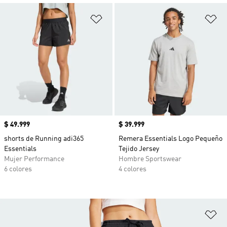
Añadir a la lista de deseos
Añ
Precio
$ 49.999
Precio
$ 39.999
shorts de Running adi365
Remera Essentials Logo Pequeño
Essentials
Tejido Jersey
Mujer Performance
Hombre Sportswear
6 colores
4 colores
Añ