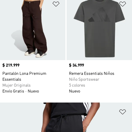
Añadir a la lista de deseos
Añ
Precio
$ 219.999
Precio
$ 34.999
Pantalón Lona Premium
Remera Essentials Niños
Essentials
Niño Sportswear
Mujer Originals
5 colores
Envío Gratis
Nuevo
Nuevo
Añ