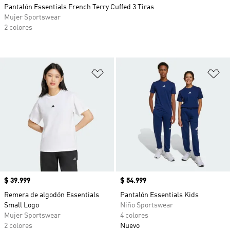
Pantalón Essentials French Terry Cuffed 3 Tiras
Mujer Sportswear
2 colores
Añadir a la lista de deseos
Añ
Precio
$ 39.999
Precio
$ 54.999
Remera de algodón Essentials
Pantalón Essentials Kids
Small Logo
Niño Sportswear
Mujer Sportswear
4 colores
2 colores
Nuevo