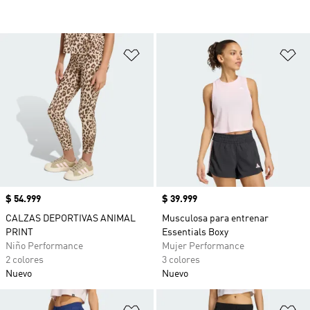
Añadir a la lista de deseos
Añ
Precio
$ 54.999
Precio
$ 39.999
CALZAS DEPORTIVAS ANIMAL
Musculosa para entrenar
PRINT
Essentials Boxy
Niño Performance
Mujer Performance
2 colores
3 colores
Nuevo
Nuevo
Añadir a la lista de deseos
Añ