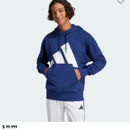
Precio
$ 99.999