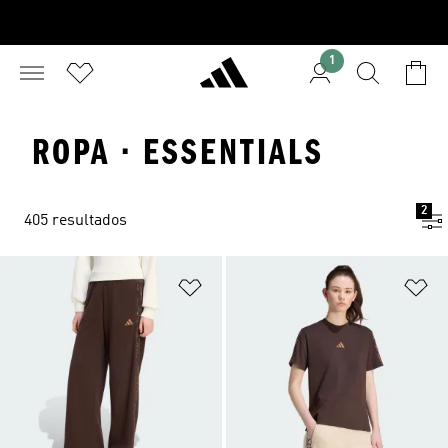
1
ROPA · ESSENTIALS
2
405 resultados
Añadir a la lista de deseos
Añ