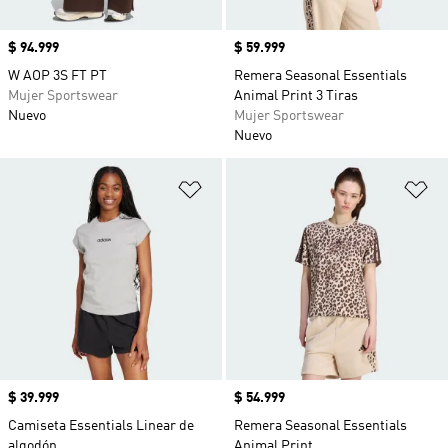
Precio
$ 94.999
Precio
$ 59.999
W AOP 3S FT PT
Remera Seasonal Essentials
Mujer Sportswear
Animal Print 3 Tiras
Nuevo
Mujer Sportswear
Nuevo
Añadir a la lista de deseos
Añ
Precio
$ 39.999
Precio
$ 54.999
Camiseta Essentials Linear de
Remera Seasonal Essentials
algodón
Animal Print