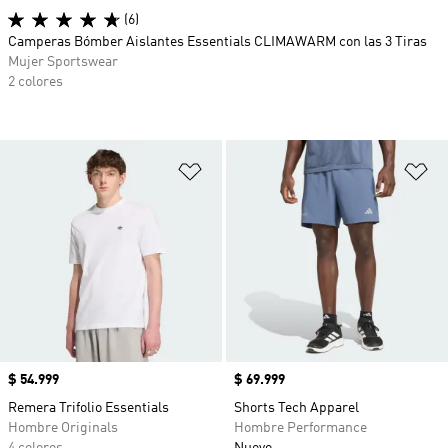
(6)
Camperas Bómber Aislantes Essentials CLIMAWARM con las 3 Tiras
Mujer Sportswear
2 colores
Añadir a la lista de deseos
Añ
Precio
$ 54.999
Precio
$ 69.999
Remera Trifolio Essentials
Shorts Tech Apparel
Hombre Originals
Hombre Performance