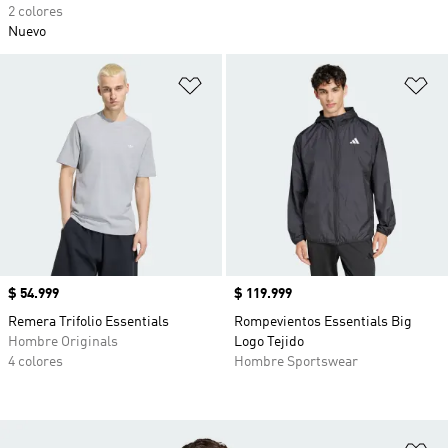
2 colores
Nuevo
Añadir a la lista de deseos
Añ
Precio
$ 54.999
Precio
$ 119.999
Remera Trifolio Essentials
Rompevientos Essentials Big
Hombre Originals
Logo Tejido
4 colores
Hombre Sportswear
Añ