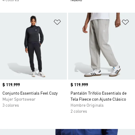
4 colores
Nuevo
Añadir a la lista de deseos
Añ
Precio
$ 119.999
Precio
$ 119.999
Conjunto Essentials Feel Cozy
Pantalón Trifolio Essentials de
Mujer Sportswear
Tela Fleece con Ajuste Clásico
3 colores
Hombre Originals
2 colores