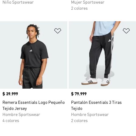
Niño Sportswear
Mujer Sportswear
2 colores
Añadir a la lista de deseos
Añ
Precio
$ 39.999
Precio
$ 79.999
Remera Essentials Logo Pequeño
Pantalón Essentials 3 Tiras
Tejido Jersey
Tejido
Hombre Sportswear
Hombre Sportswear
4 colores
2 colores