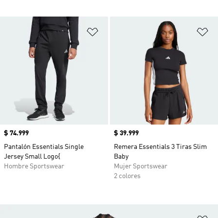
Añadir a la lista de deseos
Añ
Precio
$ 74.999
Precio
$ 39.999
Pantalón Essentials Single
Remera Essentials 3 Tiras Slim
Jersey Small Logo{
Baby
Hombre Sportswear
Mujer Sportswear
2 colores
Añ