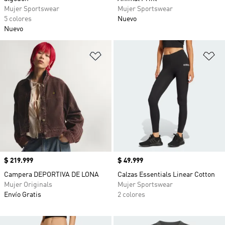
Mujer Sportswear
Mujer Sportswear
5 colores
Nuevo
Nuevo
Añadir a la lista de deseos
Añ
Precio
$ 219.999
Precio
$ 49.999
Campera DEPORTIVA DE LONA
Calzas Essentials Linear Cotton
Mujer Originals
Mujer Sportswear
Envío Gratis
2 colores