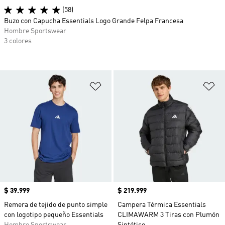
(58)
Buzo con Capucha Essentials Logo Grande Felpa Francesa
Hombre Sportswear
3 colores
Añadir a la lista de deseos
Añ
Precio
$ 39.999
Precio
$ 219.999
Remera de tejido de punto simple
Campera Térmica Essentials
con logotipo pequeño Essentials
CLIMAWARM 3 Tiras con Plumón