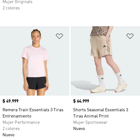
Mujer Originals
2 colores
Añadir a la lista de deseos
Añ
Precio
$ 49.999
Precio
$ 64.999
Remera Train Essentials 3 Tiras
Shorts Seasonal Essentials 3
Entrenamiento
Tiras Animal Print
Mujer Performance
Mujer Sportswear
2 colores
Nuevo
Nuevo