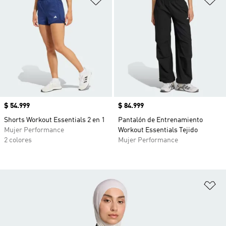
Precio
$ 54.999
Precio
$ 84.999
Shorts Workout Essentials 2 en 1
Pantalón de Entrenamiento
Mujer Performance
Workout Essentials Tejido
2 colores
Mujer Performance
Añ