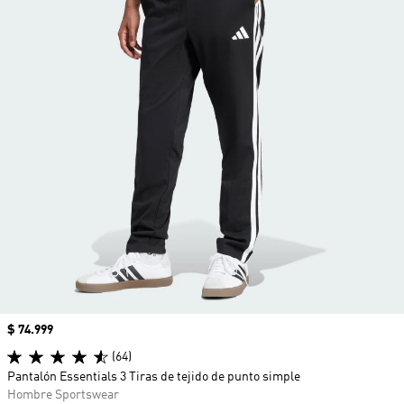
Precio
$ 74.999
(64)
Pantalón Essentials 3 Tiras de tejido de punto simple
Hombre Sportswear