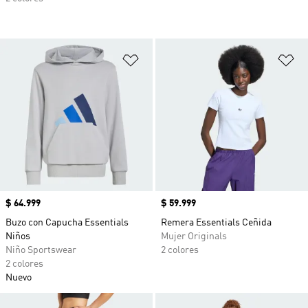
Añadir a la lista de deseos
Añ
Precio
$ 64.999
Precio
$ 59.999
Buzo con Capucha Essentials
Remera Essentials Ceñida
Niños
Mujer Originals
Niño Sportswear
2 colores
2 colores
Nuevo