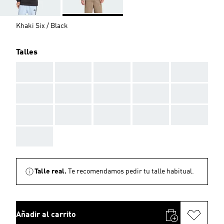
Khaki Six / Black
Talles
AAA
AAA
AAA
AAA
AAA
AAA
AAA
AAA
AAA
AAA
AAA
AAA
AAA
AAA
AAA
AAA
Talle real.
Te recomendamos pedir tu talle habitual.
Añadir al carrito