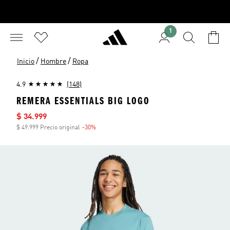
1
/
/
Inicio
Hombre
Ropa
4.9
(148)
REMERA ESSENTIALS BIG LOGO
Precio de venta
$ 34.999
$ 49.999 Precio original
-30%
Descuento