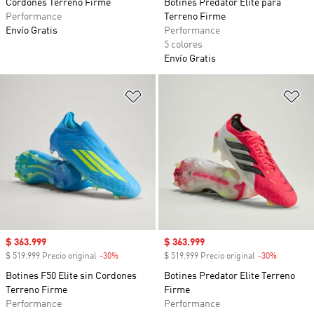
Cordones Terreno Firme
Botines Predator Elite para
Performance
Terreno Firme
Envío Gratis
Performance
5 colores
Envío Gratis
Añadir a la lista de deseos
Añ
Precio de venta
$ 363.999
Precio de venta
$ 363.999
$ 519.999 Precio original
-30%
Descuento
$ 519.999 Precio original
-30%
Descuent
Botines F50 Elite sin Cordones
Botines Predator Elite Terreno
Terreno Firme
Firme
Performance
Performance