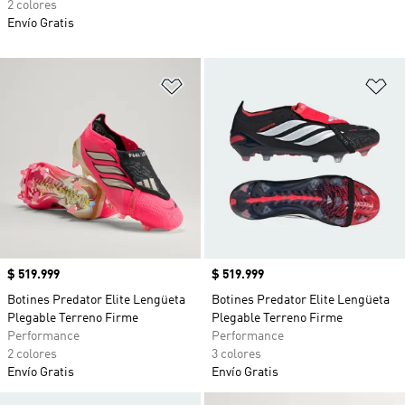
2 colores
Envío Gratis
Añadir a la lista de deseos
Añ
Precio
$ 519.999
Precio
$ 519.999
Botines Predator Elite Lengüeta
Botines Predator Elite Lengüeta
Plegable Terreno Firme
Plegable Terreno Firme
Performance
Performance
2 colores
3 colores
Envío Gratis
Envío Gratis