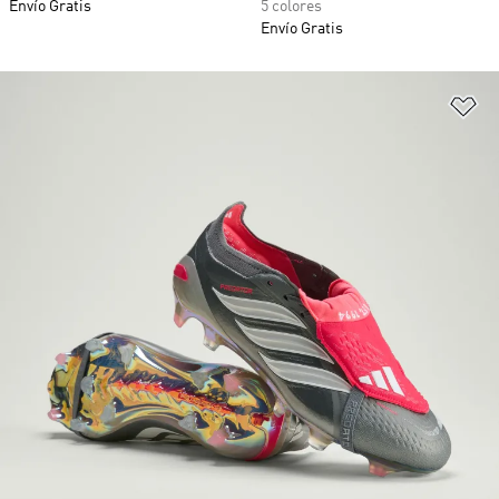
Envío Gratis
5 colores
Envío Gratis
Añ