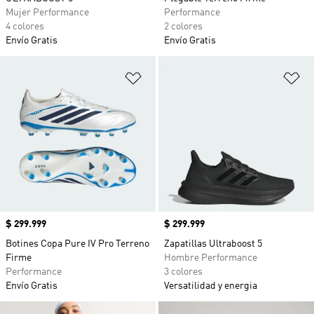
Mujer Performance
Performance
4 colores
2 colores
Envío Gratis
Envío Gratis
Añadir a la lista de deseos
Añ
Precio
$ 299.999
Precio
$ 299.999
Botines Copa Pure IV Pro Terreno
Zapatillas Ultraboost 5
Firme
Hombre Performance
Performance
3 colores
Envío Gratis
Versatilidad y energia