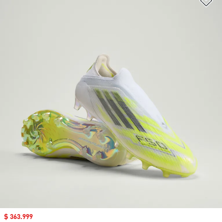
Precio de venta
$ 363.999