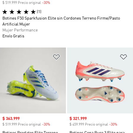
$ 519.999 Precio original
-30%
Descuento
(1)
Botines F50 Sparkfusion Elite sin Cordones Terreno Firme/Pasto
Artificial Mujer
Mujer Performance
Envío Gratis
Añadir a la lista de deseos
Añ
Precio de venta
$ 363.999
Precio de venta
$ 321.999
$ 519.999 Precio original
-30%
Descuento
$ 459.999 Precio original
-30%
Descuent