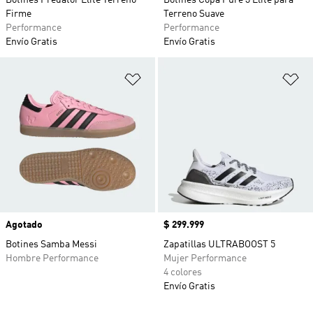
Botines Predator Elite Terreno
Botines Copa Pure 3 Elite para
Firme
Terreno Suave
Performance
Performance
Envío Gratis
Envío Gratis
Añadir a la lista de deseos
Añ
Agotado
Precio
$ 299.999
Botines Samba Messi
Zapatillas ULTRABOOST 5
Hombre Performance
Mujer Performance
4 colores
Envío Gratis