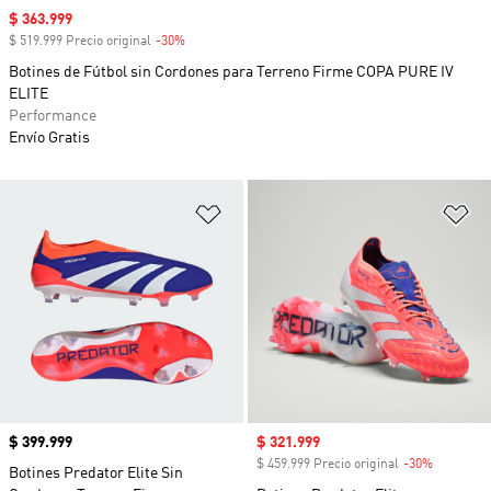
Precio de venta
$ 363.999
$ 519.999 Precio original
-30%
Descuento
Botines de Fútbol sin Cordones para Terreno Firme COPA PURE IV
ELITE
Performance
Envío Gratis
Añadir a la lista de deseos
Añ
Precio
$ 399.999
Precio de venta
$ 321.999
$ 459.999 Precio original
-30%
Descuent
Botines Predator Elite Sin