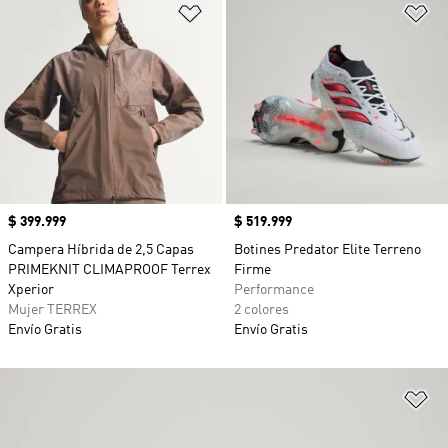
Añadir a la lista de deseos
Añ
Precio
$ 399.999
Precio
$ 519.999
Campera Híbrida de 2,5 Capas
Botines Predator Elite Terreno
PRIMEKNIT CLIMAPROOF Terrex
Firme
Xperior
Performance
Mujer TERREX
2 colores
Envío Gratis
Envío Gratis
Añ