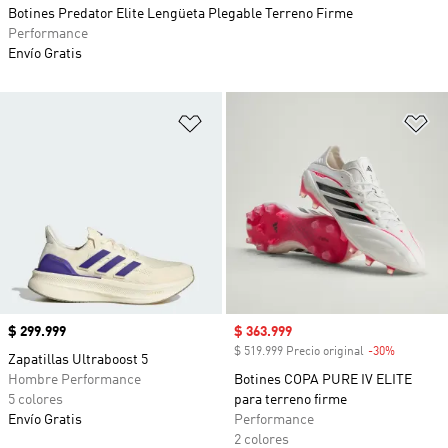
Botines Predator Elite Lengüeta Plegable Terreno Firme
Performance
Envío Gratis
Añadir a la lista de deseos
Añ
Precio
$ 299.999
Precio de venta
$ 363.999
$ 519.999 Precio original
-30%
Descuent
Zapatillas Ultraboost 5
Hombre Performance
Botines COPA PURE IV ELITE
5 colores
para terreno firme
Envío Gratis
Performance
2 colores