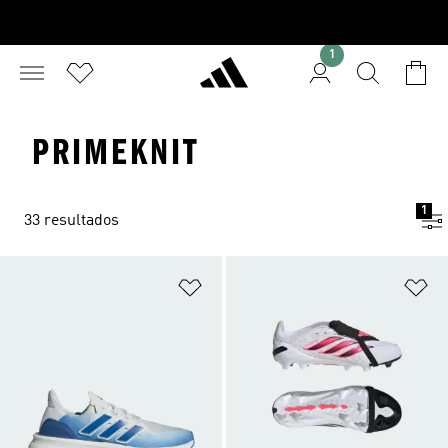
1
PRIMEKNIT
1
33 resultados
Añadir a la lista de deseos
Añ