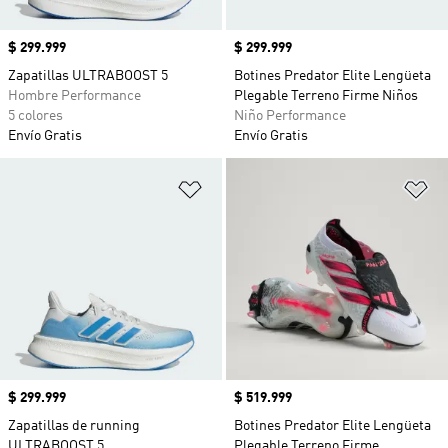
Precio
$ 299.999
Precio
$ 299.999
Zapatillas ULTRABOOST 5
Botines Predator Elite Lengüeta
Hombre Performance
Plegable Terreno Firme Niños
5 colores
Niño Performance
Envío Gratis
Envío Gratis
Añadir a la lista de deseos
Añ
Precio
$ 299.999
Precio
$ 519.999
Zapatillas de running
Botines Predator Elite Lengüeta
ULTRABOOST 5
Plegable Terreno Firme