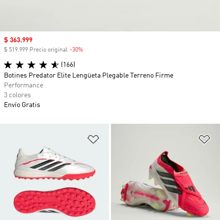
Precio de venta
$ 363.999
$ 519.999 Precio original
-30%
Descuento
(166)
Botines Predator Elite Lengüeta Plegable Terreno Firme
Performance
3 colores
Envío Gratis
Añadir a la lista de deseos
Añ