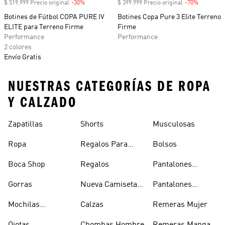
$ 519.999 Precio original
-30%
Descuento
$ 399.999 Precio original
-70%
Descuent
Botines de Fútbol COPA PURE IV
Botines Copa Pure 3 Elite Terreno
ELITE para Terreno Firme
Firme
Performance
Performance
2 colores
Envío Gratis
NUESTRAS CATEGORÍAS DE ROPA
Y CALZADO
Zapatillas
Shorts
Musculosas
Ropa
Regalos Para
Bolsos
Hombres
Boca Shop
Regalos
Pantalones
Deportivos
Gorras
Nueva Camiseta
Pantalones
Hombre
De Argentina
Hombre
Mochilas
Calzas
Remeras Mujer
Escolares