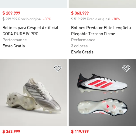
Precio de venta
$ 209.999
Precio de venta
$ 363.999
$ 299.999 Precio original
-30%
Descuento
$ 519.999 Precio original
-30%
Descuent
Botines para Césped Artificial
Botines Predator Elite Lengüeta
COPA PURE IV PRO
Plegable Terreno Firme
Performance
Performance
Envío Gratis
3 colores
Envío Gratis
Añadir a la lista de deseos
Añ
Precio de venta
$ 363.999
Precio de venta
$ 119.999