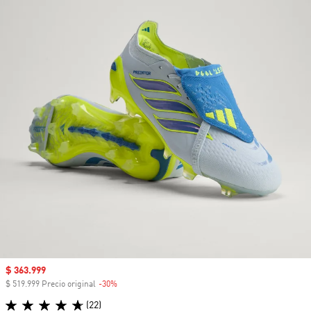
Precio de venta
$ 363.999
$ 519.999 Precio original
-30%
Descuento
(22)