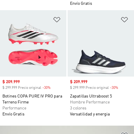
Envío Gratis
Añadir a la lista de deseos
Añ
Precio de venta
$ 209.999
Precio de venta
$ 209.999
$ 299.999 Precio original
-30%
Descuento
$ 299.999 Precio original
-30%
Descuent
Botines COPA PURE IV PRO para
Zapatillas Ultraboost 5
Terreno Firme
Hombre Performance
Performance
3 colores
Envío Gratis
Versatilidad y energia
Añ