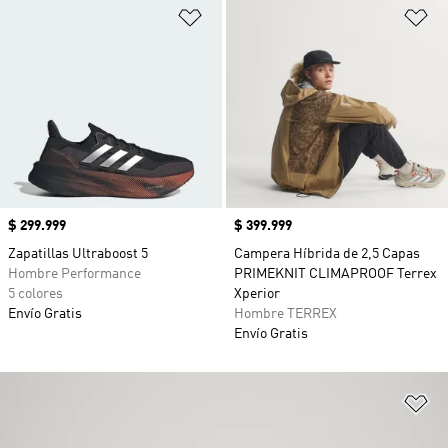
Añadir a la lista de deseos
Añ
Precio
$ 299.999
Precio
$ 399.999
Zapatillas Ultraboost 5
Campera Híbrida de 2,5 Capas
Hombre Performance
PRIMEKNIT CLIMAPROOF Terrex
5 colores
Xperior
Envío Gratis
Hombre TERREX
Envío Gratis
Añ