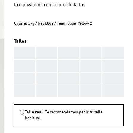
la equivalencia en la guia de tallas
Crystal Sky / Ray Blue / Team Solar Yellow 2
Talles
AAA
AAA
AAA
AAA
AAA
AAA
AAA
AAA
AAA
AAA
AAA
AAA
AAA
AAA
AAA
AAA
AAA
AAA
AAA
AAA
Talle real.
Te recomendamos pedir tu talle
habitual.