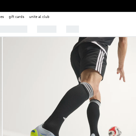
nes
gift cards
unite al club
 Tendencias
Deportes
Outlet