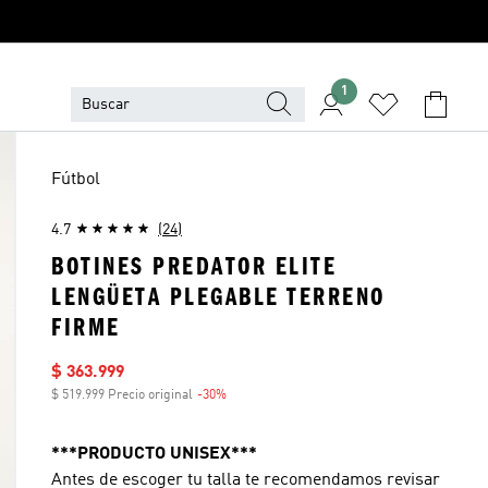
1
Fútbol
4.7
(24)
BOTINES PREDATOR ELITE
LENGÜETA PLEGABLE TERRENO
FIRME
Precio de venta
$ 363.999
$ 519.999 Precio original
-30%
Descuento
***PRODUCTO UNISEX***
Antes de escoger tu talla te recomendamos revisar