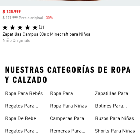
Precio de venta
$ 125.999
$ 179.999 Precio original
-30%
Descuento
(31)
Zapatillas Campus 00s x Minecraft para Niños
Niño Originals
NUESTRAS CATEGORÍAS DE ROPA
Y CALZADO
Ropa Para Bebés
Ropa Para
Zapatillas Para
Adolescentes
Adolescentes
Regalos Para
Ropa Para Niñas
Botines Para
Bebés
Niñas
Ropa De Bebe
Camperas Para
Buzos Para Niñas
Recién Nacido
Niñas
Regalos Para
Remeras Para
Shorts Para Niñas
Niñas
Niñas