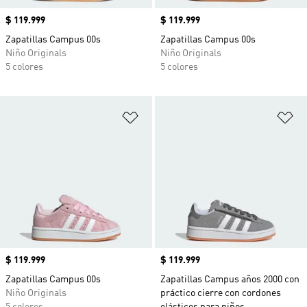
Precio
$ 119.999
Precio
$ 119.999
Zapatillas Campus 00s
Zapatillas Campus 00s
Niño Originals
Niño Originals
5 colores
5 colores
Añadir a la lista de deseos
Añ
Precio
$ 119.999
Precio
$ 119.999
Zapatillas Campus 00s
Zapatillas Campus años 2000 con
Niño Originals
práctico cierre con cordones