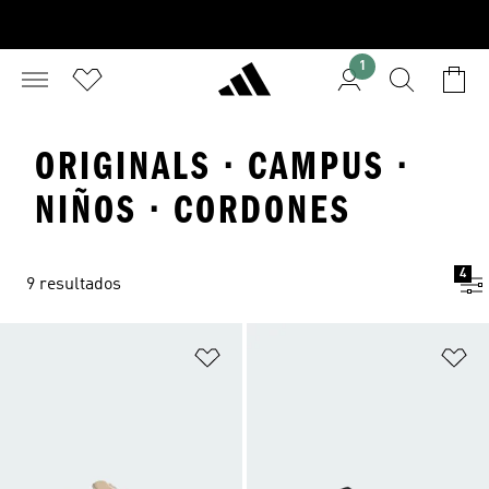
1
ORIGINALS · CAMPUS ·
NIÑOS · CORDONES
4
9 resultados
Añadir a la lista de deseos
Añ