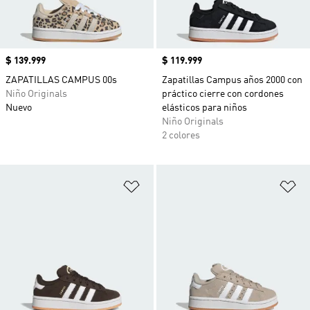
Precio
$ 139.999
Precio
$ 119.999
ZAPATILLAS CAMPUS 00s
Zapatillas Campus años 2000 con
Niño Originals
práctico cierre con cordones
Nuevo
elásticos para niños
Niño Originals
2 colores
Añadir a la lista de deseos
Añ