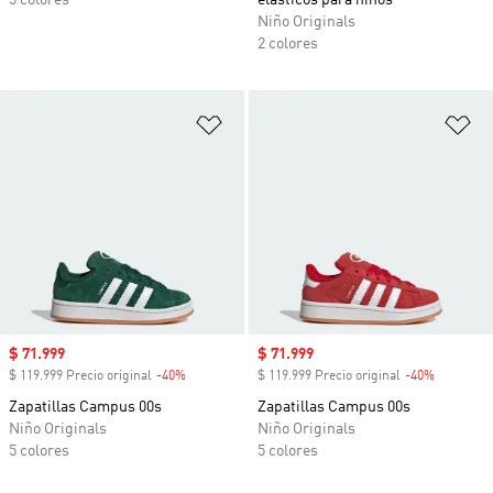
5 colores
elásticos para niños
Niño Originals
2 colores
Añadir a la lista de deseos
Añ
Precio de venta
$ 71.999
Precio de venta
$ 71.999
$ 119.999 Precio original
-40%
Descuento
$ 119.999 Precio original
-40%
Descuent
Zapatillas Campus 00s
Zapatillas Campus 00s
Niño Originals
Niño Originals
5 colores
5 colores