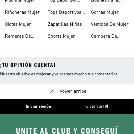
Mochila Mujer
Top Deportivo
Botines Para
Mujer
Mujer
Riñoneras Mujer
Tops Deportivos
Gorras Mujer
Mujer
Ojotas Mujer
Zapatillas Niñas
Vestidos De Mujer
Remeras De
Shorts Mujer
Campera De
Mujer
Invierno Mujer
¡TU OPINIÓN CUENTA!
Nuestro objetivo es mejorar y valoramos mucho tus comentarios.
Volver arriba
Iniciar sesión
Tu carrito (0)
UNITE AL CLUB Y CONSEGUÍ