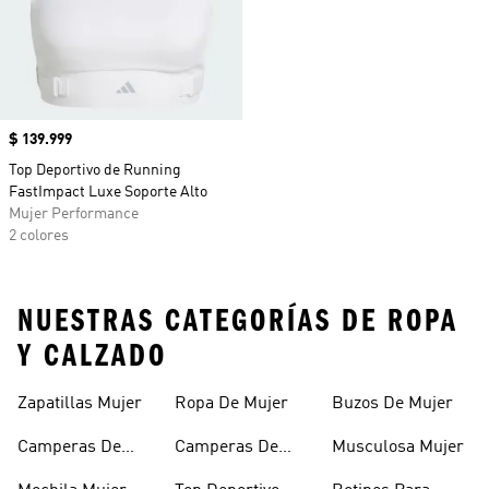
Precio
$ 139.999
Top Deportivo de Running
FastImpact Luxe Soporte Alto
Mujer Performance
2 colores
NUESTRAS CATEGORÍAS DE ROPA
Y CALZADO
Zapatillas Mujer
Ropa De Mujer
Buzos De Mujer
Camperas De
Camperas De
Musculosa Mujer
Mujer
Abrigo Mujer