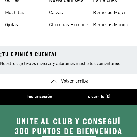
Gorras
Nueva Camiseta
Pantalones
Hombre
De Argentina
Hombre
Mochilas
Calzas
Remeras Mujer
Escolares
Ojotas
Chombas Hombre
Remeras Manga
Larga Mujer
¡TU OPINIÓN CUENTA!
Nuestro objetivo es mejorar y valoramos mucho tus comentarios.
Volver arriba
Iniciar sesión
Tu carrito (0)
UNITE AL CLUB Y CONSEGUÍ
300 PUNTOS DE BIENVENIDA