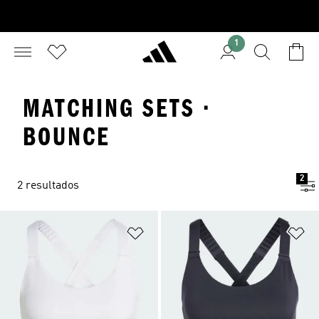
1
MATCHING SETS ·
BOUNCE
2
2 resultados
Añadir a la lista de deseos
Añ