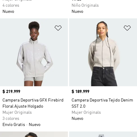
4 colores
Niño Originals
Nuevo
Nuevo
Añadir a la lista de deseos
Añ
Precio
$ 219.999
Precio
$ 189.999
Campera Deportiva GFX Firebird
Campera Deportiva Tejido Denim
Floral Ajuste Holgado
SST 2.0
Mujer Originals
Mujer Originals
3 colores
Nuevo
Envío Gratis
Nuevo