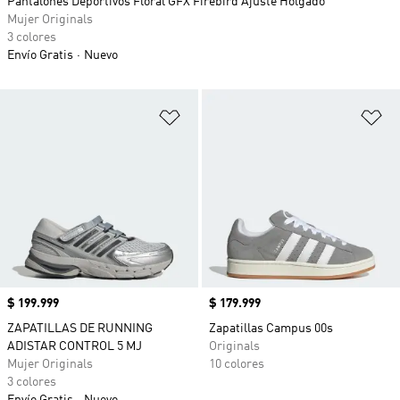
Pantalones Deportivos Floral GFX Firebird Ajuste Holgado
Mujer Originals
3 colores
Envío Gratis
Nuevo
Añadir a la lista de deseos
Añ
Precio
$ 199.999
Precio
$ 179.999
ZAPATILLAS DE RUNNING
Zapatillas Campus 00s
ADISTAR CONTROL 5 MJ
Originals
Mujer Originals
10 colores
3 colores