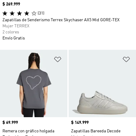
Precio
$ 269.999
(31)
Zapatillas de Senderismo Terrex Skychaser AX5 Mid GORE-TEX
Mujer TERREX
2 colores
Envío Gratis
Añadir a la lista de deseos
Añ
Precio
$ 69.999
Precio
$ 149.999
Remera con gráfico holgada
Zapatillas Bareeda Decode