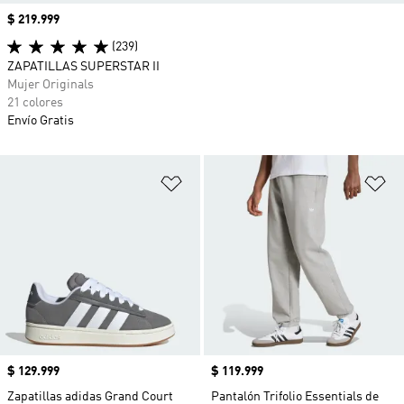
Precio
$ 219.999
(239)
ZAPATILLAS SUPERSTAR II
Mujer Originals
21 colores
Envío Gratis
Añadir a la lista de deseos
Añ
Precio
$ 129.999
Precio
$ 119.999
Zapatillas adidas Grand Court
Pantalón Trifolio Essentials de