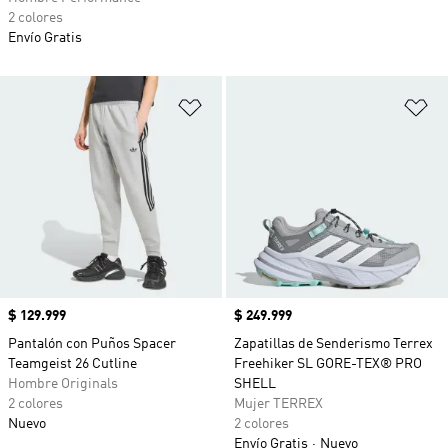
2 colores
Envío Gratis
Añadir a la lista de deseos
Añ
Precio
$ 129.999
Precio
$ 249.999
Pantalón con Puños Spacer
Zapatillas de Senderismo Terrex
Teamgeist 26 Cutline
Freehiker SL GORE-TEX® PRO
Hombre Originals
SHELL
2 colores
Mujer TERREX
Nuevo
2 colores
Envío Gratis
Nuevo