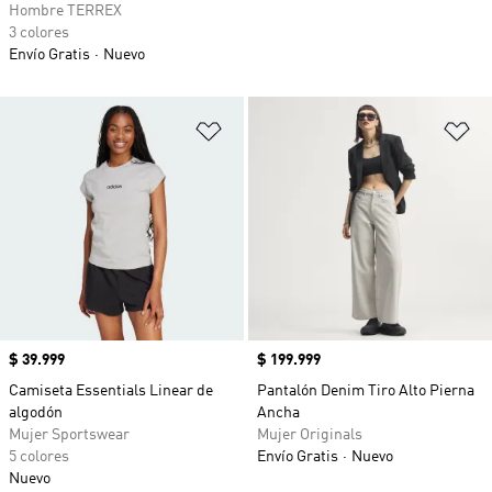
Hombre TERREX
3 colores
Envío Gratis
Nuevo
Añadir a la lista de deseos
Añ
Precio
$ 39.999
Precio
$ 199.999
Camiseta Essentials Linear de
Pantalón Denim Tiro Alto Pierna
algodón
Ancha
Mujer Sportswear
Mujer Originals
5 colores
Envío Gratis
Nuevo
Nuevo