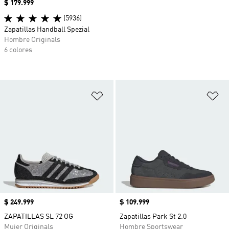
Precio
$ 179.999
(5936)
Zapatillas Handball Spezial
Hombre Originals
6 colores
Añadir a la lista de deseos
Añ
Precio
$ 249.999
Precio
$ 109.999
ZAPATILLAS SL 72 OG
Zapatillas Park St 2.0
Mujer Originals
Hombre Sportswear