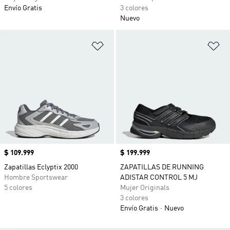
Envío Gratis
3 colores
Nuevo
Añadir a la lista de deseos
Añ
Precio
$ 109.999
Precio
$ 199.999
Zapatillas Eclyptix 2000
ZAPATILLAS DE RUNNING
Hombre Sportswear
ADISTAR CONTROL 5 MJ
5 colores
Mujer Originals
3 colores
Envío Gratis
Nuevo