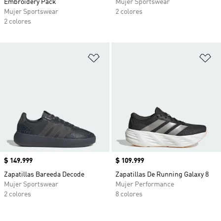
Embroidery Pack
Mujer Sportswear
Mujer Sportswear
2 colores
2 colores
Añadir a la lista de deseos
Añ
Precio
$ 149.999
Precio
$ 109.999
Zapatillas Bareeda Decode
Zapatillas De Running Galaxy 8
Mujer Sportswear
Mujer Performance
2 colores
8 colores