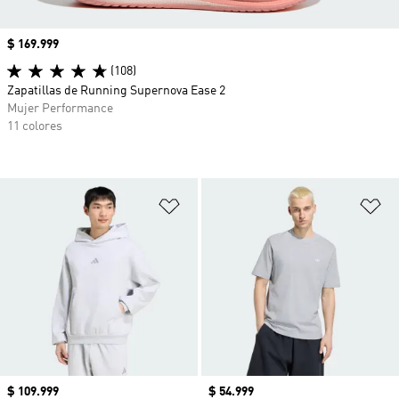
Precio
$ 169.999
(108)
Zapatillas de Running Supernova Ease 2
Mujer Performance
11 colores
Añadir a la lista de deseos
Añ
Precio
$ 109.999
Precio
$ 54.999