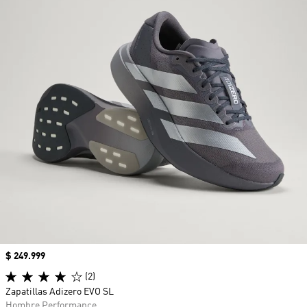
Precio
$ 249.999
(2)
Zapatillas Adizero EVO SL
Hombre Performance