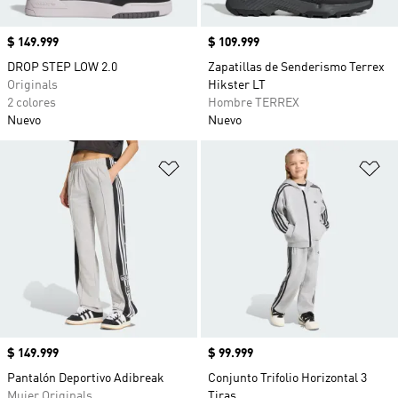
Precio
$ 149.999
Precio
$ 109.999
DROP STEP LOW 2.0
Zapatillas de Senderismo Terrex
Originals
Hikster LT
2 colores
Hombre TERREX
Nuevo
Nuevo
Añadir a la lista de deseos
Añ
Precio
$ 149.999
Precio
$ 99.999
Pantalón Deportivo Adibreak
Conjunto Trifolio Horizontal 3
Mujer Originals
Tiras