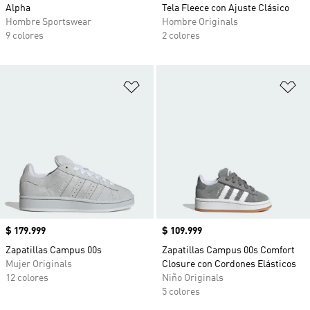
Alpha
Tela Fleece con Ajuste Clásico
Hombre Sportswear
Hombre Originals
9 colores
2 colores
Añadir a la lista de deseos
Añ
Precio
$ 179.999
Precio
$ 109.999
Zapatillas Campus 00s
Zapatillas Campus 00s Comfort
Mujer Originals
Closure con Cordones Elásticos
12 colores
Niño Originals
5 colores