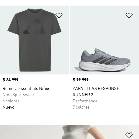
Añadir a la lista de deseos
Añ
Precio
$ 34.999
Precio
$ 99.999
Remera Essentials Niños
ZAPATILLAS RESPONSE
Niño Sportswear
RUNNER 2
6 colores
Performance
Nuevo
7 colores
Añ