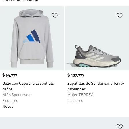
Envío Gratis
Nuevo
Añadir a la lista de deseos
Añ
Precio
$ 64.999
Precio
$ 139.999
Buzo con Capucha Essentials
Zapatillas de Senderismo Terrex
Niños
Anylander
Niño Sportswear
Mujer TERREX
2 colores
3 colores
Nuevo
Añ