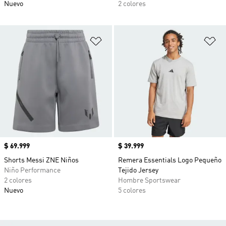
Nuevo
2 colores
Añadir a la lista de deseos
Añ
Precio
$ 69.999
Precio
$ 39.999
Shorts Messi ZNE Niños
Remera Essentials Logo Pequeño
Niño Performance
Tejido Jersey
2 colores
Hombre Sportswear
Nuevo
5 colores