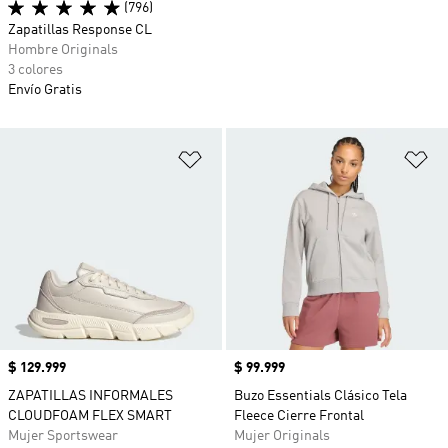
(796)
Zapatillas Response CL
Hombre Originals
3 colores
Envío Gratis
Añadir a la lista de deseos
Añ
Precio
$ 129.999
Precio
$ 99.999
ZAPATILLAS INFORMALES
Buzo Essentials Clásico Tela
CLOUDFOAM FLEX SMART
Fleece Cierre Frontal
Mujer Sportswear
Mujer Originals