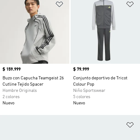
Añadir a la lista de deseos
Añ
Precio
$ 159.999
Precio
$ 79.999
Buzo con Capucha Teamgeist 26
Conjunto deportivo de Tricot
Cutline Tejido Spacer
Colour Pop
Hombre Originals
Niño Sportswear
2 colores
5 colores
Nuevo
Nuevo
Añ