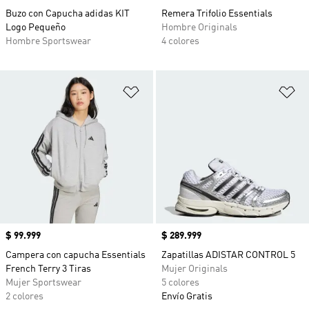
Buzo con Capucha adidas KIT
Remera Trifolio Essentials
Logo Pequeño
Hombre Originals
Hombre Sportswear
4 colores
Añadir a la lista de deseos
Añ
Precio
$ 99.999
Precio
$ 289.999
Campera con capucha Essentials
Zapatillas ADISTAR CONTROL 5
French Terry 3 Tiras
Mujer Originals
Mujer Sportswear
5 colores
2 colores
Envío Gratis