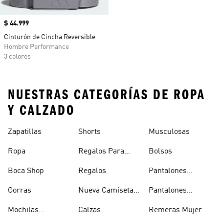
Precio
$ 44.999
Cinturón de Cincha Reversible
Hombre Performance
3 colores
NUESTRAS CATEGORÍAS DE ROPA
Y CALZADO
Zapatillas
Shorts
Musculosas
Ropa
Regalos Para
Bolsos
Hombres
Boca Shop
Regalos
Pantalones
Deportivos
Gorras
Nueva Camiseta
Pantalones
Hombre
De Argentina
Hombre
Mochilas
Calzas
Remeras Mujer