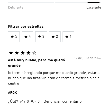
Deficiente
Excelente
Filtrar por estrellas
5
4
3
2
1
12 de julio de 2026
está muy bueno, pero me quedó
grande
lo terminé reglando porque me quedó grande, estaria
bueno que las tiras vinieran de forma simétrica o en el
centro
ARQK
¿Útil?
0
0
Denunciar comentario