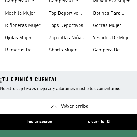
Camperas De
Camperas De
Musculosa Mujer
Mujer
Abrigo Mujer
Mochila Mujer
Top Deportivo
Botines Para
Mujer
Mujer
Riñoneras Mujer
Tops Deportivos
Gorras Mujer
Mujer
Ojotas Mujer
Zapatillas Niñas
Vestidos De Mujer
Remeras De
Shorts Mujer
Campera De
Mujer
Invierno Mujer
¡TU OPINIÓN CUENTA!
Nuestro objetivo es mejorar y valoramos mucho tus comentarios.
Volver arriba
Iniciar sesión
Tu carrito (0)