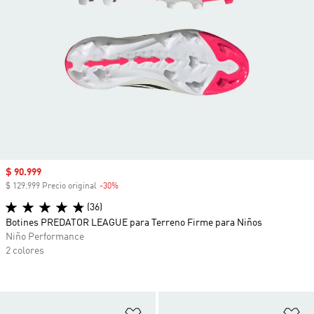
Precio de venta
$ 90.999
$ 129.999 Precio original
-30%
Descuento
(36)
Botines PREDATOR LEAGUE para Terreno Firme para Niños
Niño Performance
2 colores
Añadir a la lista de deseos
Añ