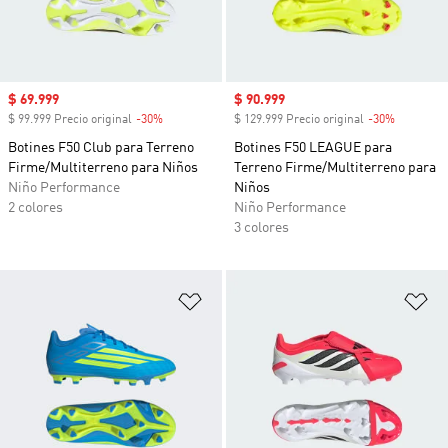
Precio de venta
$ 69.999
Precio de venta
$ 90.999
$ 99.999 Precio original
-30%
Descuento
$ 129.999 Precio original
-30%
Descuent
Botines F50 Club para Terreno
Botines F50 LEAGUE para
Firme/Multiterreno para Niños
Terreno Firme/Multiterreno para
Niño Performance
Niños
2 colores
Niño Performance
3 colores
Añadir a la lista de deseos
Añ