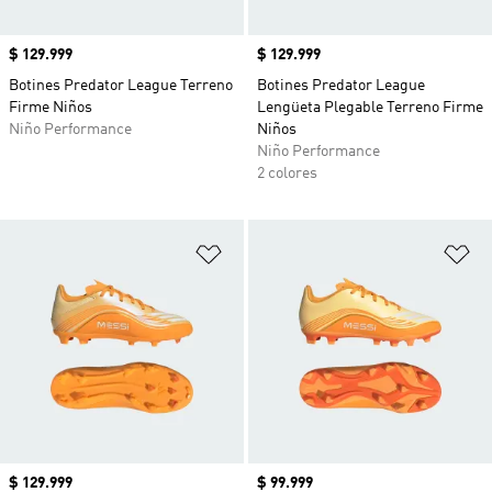
Precio
$ 129.999
Precio
$ 129.999
Botines Predator League Terreno
Botines Predator League
Firme Niños
Lengüeta Plegable Terreno Firme
Niño Performance
Niños
Niño Performance
2 colores
Añadir a la lista de deseos
Añ
Precio
$ 129.999
Precio
$ 99.999