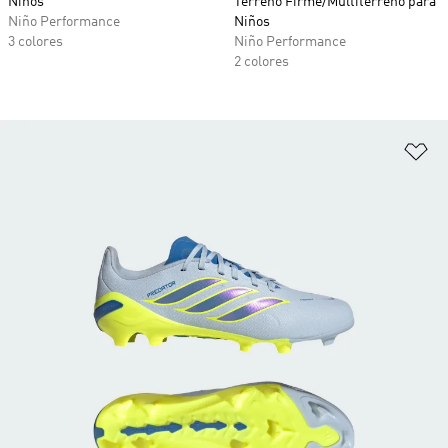
Niños
Terreno Firme/Multiterreno para
Niño Performance
Niños
3 colores
Niño Performance
2 colores
Añ