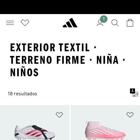
1
EXTERIOR TEXTIL ·
TERRENO FIRME · NIÑA ·
NIÑOS
4
18 resultados
Añadir a la lista de deseos
Añ