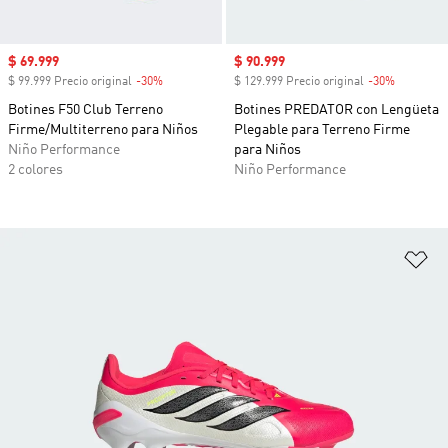
Precio de venta
$ 69.999
Precio de venta
$ 90.999
$ 99.999 Precio original
-30%
Descuento
$ 129.999 Precio original
-30%
Descuent
Botines F50 Club Terreno
Botines PREDATOR con Lengüeta
Firme/Multiterreno para Niños
Plegable para Terreno Firme
Niño Performance
para Niños
2 colores
Niño Performance
Añ