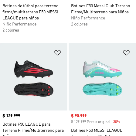
Botines de fútbol para terreno
Botines F50 Messi Club Terreno
firme/multiterreno F50 MESSI
Firme/Multiterreno para Niños
LEAGUE para niños
Niño Performance
Niño Performance
2 colores
2 colores
Añadir a la lista de deseos
Añ
Precio
$ 129.999
Precio de venta
$ 90.999
$ 129.999 Precio original
-30%
Descuent
Botines F50 LEAGUE para
Terreno Firme/Multiterreno para
Botines F50 MESSI LEAGUE