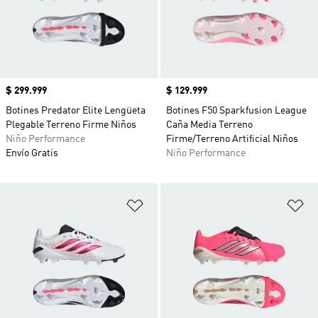
Precio
$ 299.999
Precio
$ 129.999
Botines Predator Elite Lengüeta
Botines F50 Sparkfusion League
Plegable Terreno Firme Niños
Caña Media Terreno
Niño Performance
Firme/Terreno Artificial Niños
Envío Gratis
Niño Performance
Añadir a la lista de deseos
Añ