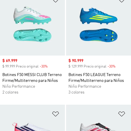
Precio de venta
$ 69.999
Precio de venta
$ 90.999
$ 99.999 Precio original
-30%
Descuento
$ 129.999 Precio original
-30%
Descuent
Botines F50 MESSI CLUB Terreno
Botines F50 LEAGUE Terreno
Firme/Multiterreno para Niños
Firme/Multiterreno para Niños
Niño Performance
Niño Performance
2 colores
3 colores
Añadir a la lista de deseos
Añ