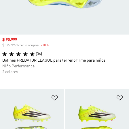
Precio de venta
$ 90.999
$ 129.999 Precio original
-30%
Descuento
(36)
Botines PREDATOR LEAGUE para terreno firme para niños
Niño Performance
2 colores
Añadir a la lista de deseos
Añ