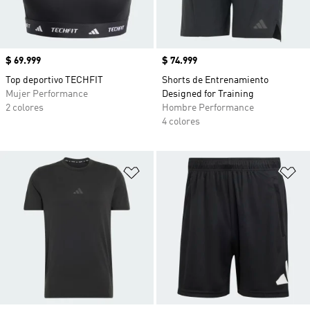
Precio
$ 69.999
Precio
$ 74.999
Top deportivo TECHFIT
Shorts de Entrenamiento
Mujer Performance
Designed for Training
2 colores
Hombre Performance
4 colores
Añadir a la lista de deseos
Añ