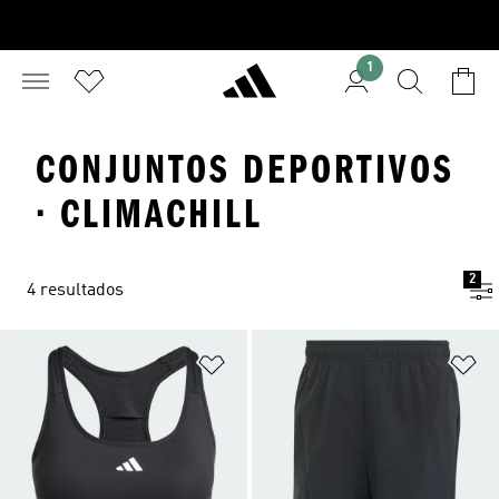
1
CONJUNTOS DEPORTIVOS
· CLIMACHILL
2
4 resultados
Añadir a la lista de deseos
Añ