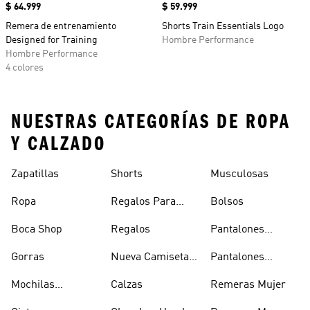
Precio
$ 64.999
Precio
$ 59.999
Remera de entrenamiento
Shorts Train Essentials Logo
Designed for Training
Hombre Performance
Hombre Performance
4 colores
NUESTRAS CATEGORÍAS DE ROPA
Y CALZADO
Zapatillas
Shorts
Musculosas
Ropa
Regalos Para
Bolsos
Hombres
Boca Shop
Regalos
Pantalones
Deportivos
Gorras
Nueva Camiseta
Pantalones
Hombre
De Argentina
Hombre
Mochilas
Calzas
Remeras Mujer
Escolares