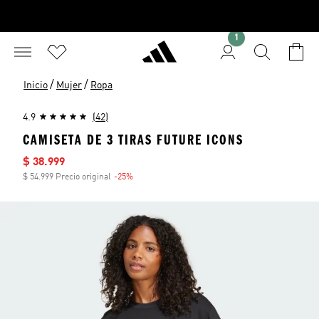
1
/
/
Inicio
Mujer
Ropa
4.9
(42)
CAMISETA DE 3 TIRAS FUTURE ICONS
Precio de venta
$ 38.999
$ 54.999 Precio original
-25%
Descuento