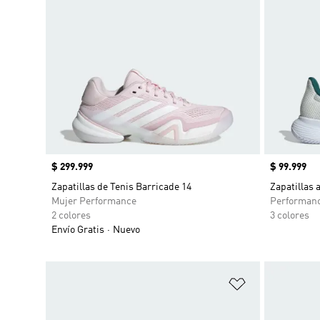
Precio
$ 299.999
Precio
$ 99.999
Zapatillas de Tenis Barricade 14
Zapatillas 
Mujer Performance
Performan
2 colores
3 colores
Envío Gratis
Nuevo
Añadir a la li