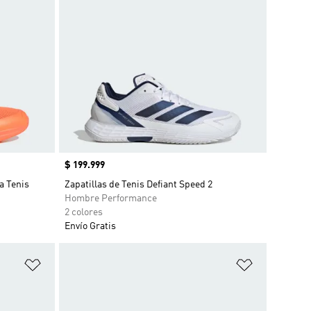
Precio
$ 199.999
a Tenis
Zapatillas de Tenis Defiant Speed 2
Hombre Performance
2 colores
Envío Gratis
Añadir a la lista de deseos
Añadir a la