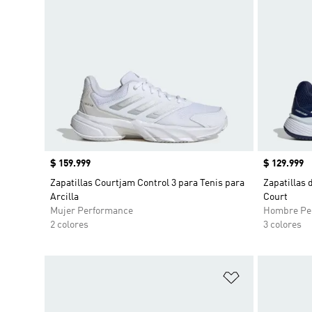
Precio
$ 159.999
Precio
$ 129.999
Zapatillas Courtjam Control 3 para Tenis para
Zapatillas 
Arcilla
Court
Mujer Performance
Hombre Pe
2 colores
3 colores
Añadir a la li