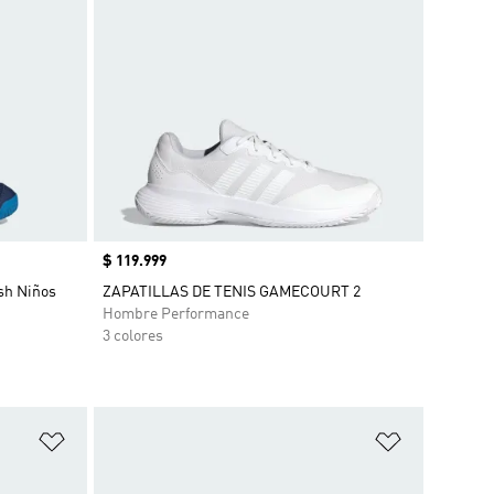
Precio
$ 119.999
ash Niños
ZAPATILLAS DE TENIS GAMECOURT 2
Hombre Performance
3 colores
Añadir a la lista de deseos
Añadir a la