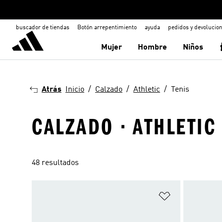
buscador de tiendas
Botón arrepentimiento
ayuda
pedidos y devolucio
Mujer
Hombre
Niños
Atrás
Inicio
Calzado
Athletic
Tenis
CALZADO · ATHLETIC 
48 resultados
Añadir a la li