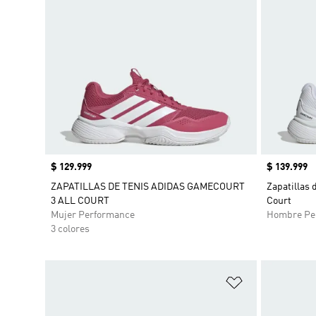
Precio
$ 129.999
Precio
$ 139.999
ZAPATILLAS DE TENIS ADIDAS GAMECOURT
Zapatillas 
3 ALL COURT
Court
Mujer Performance
Hombre Pe
3 colores
Añadir a la li