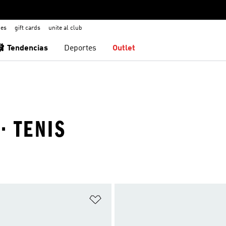
nes
gift cards
unite al club
🩰 Tendencias
Deportes
Outlet
· TENIS
sta de deseos
Añadir a la lista de deseos