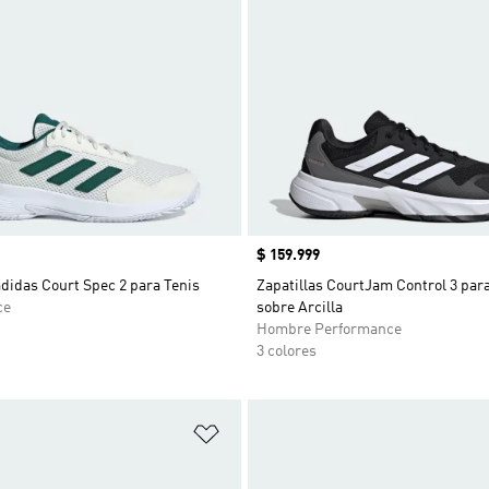
Precio
$ 159.999
adidas Court Spec 2 para Tenis
Zapatillas CourtJam Control 3 par
ce
sobre Arcilla
Hombre Performance
3 colores
sta de deseos
Añadir a la lista de deseos