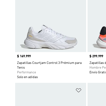
Precio
$ 169.999
Precio
$ 299.999
Zapatillas Courtjam Control 3 Prémium para
Zapatillas 
Tenis
Hombre Pe
Performance
Envío Grati
Solo en adidas
Añadir a la li