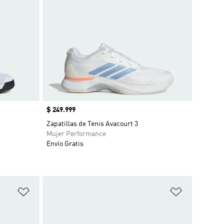
Precio
$ 249.999
Zapatillas de Tenis Avacourt 3
Mujer Performance
Envío Gratis
Añadir a la lista de deseos
Añadir a la