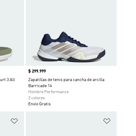
Precio
$ 299.999
rt 3 All
Zapatillas de tenis para cancha de arcilla
Barricade 14
Hombre Performance
3 colores
Envío Gratis
Añadir a la lista de deseos
Añadir a la