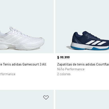
Precio
$ 99.999
de Tenis adidas Gamecourt 3 All
Zapatillas de tenis adidas Courtfl
Niño Performance
rformance
2 colores
sta de deseos
Añadir a la lista de deseos