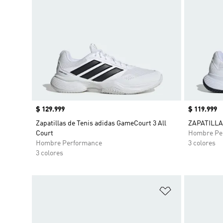
Precio
$ 129.999
Precio
$ 119.999
Zapatillas de Tenis adidas GameCourt 3 All
ZAPATILLA
Court
Hombre Pe
Hombre Performance
3 colores
3 colores
Añadir a la li