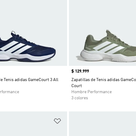
Precio
$ 129.999
de Tenis adidas GameCourt 3 All
Zapatillas de Tenis adidas GameCou
Court
rformance
Hombre Performance
3 colores
sta de deseos
Añadir a la lista de deseos