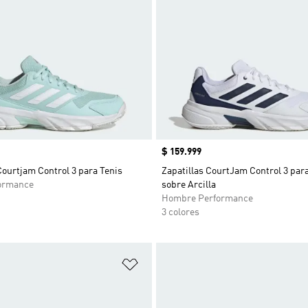
Precio
$ 159.999
Courtjam Control 3 para Tenis
Zapatillas CourtJam Control 3 par
ormance
sobre Arcilla
Hombre Performance
3 colores
sta de deseos
Añadir a la lista de deseos