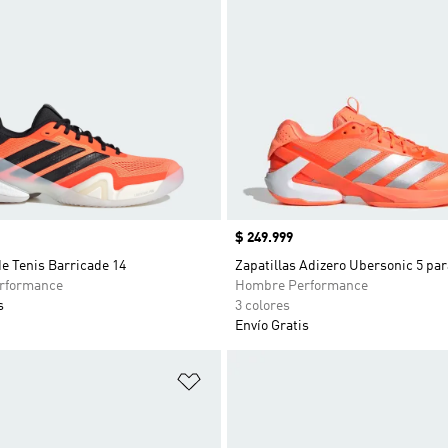
Precio
$ 249.999
de Tenis Barricade 14
Zapatillas Adizero Ubersonic 5 par
rformance
Hombre Performance
s
3 colores
Envío Gratis
sta de deseos
Añadir a la lista de deseos