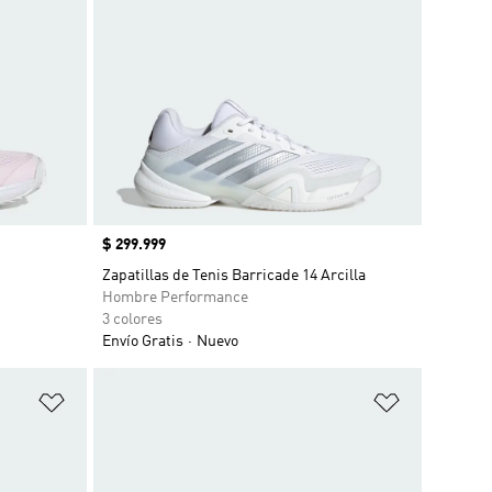
Precio
$ 299.999
Zapatillas de Tenis Barricade 14 Arcilla
Hombre Performance
3 colores
Envío Gratis
Nuevo
Añadir a la lista de deseos
Añadir a la