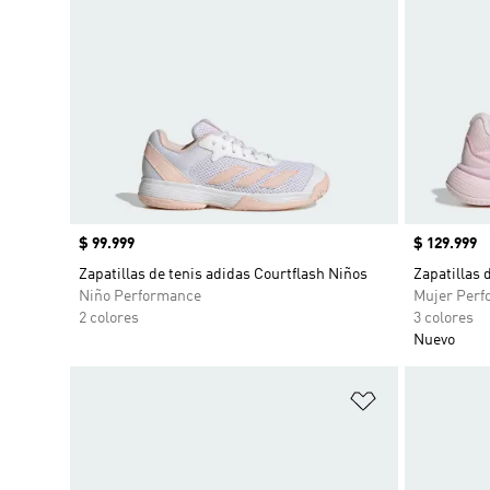
Precio
$ 99.999
Precio
$ 129.999
Zapatillas de tenis adidas Courtflash Niños
Zapatillas 
Niño Performance
Mujer Perf
2 colores
3 colores
Nuevo
Añadir a la li