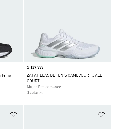
Precio
$ 129.999
a Tenis
ZAPATILLAS DE TENIS GAMECOURT 3 ALL
COURT
Mujer Performance
3 colores
Añadir a la lista de deseos
Añadir a la