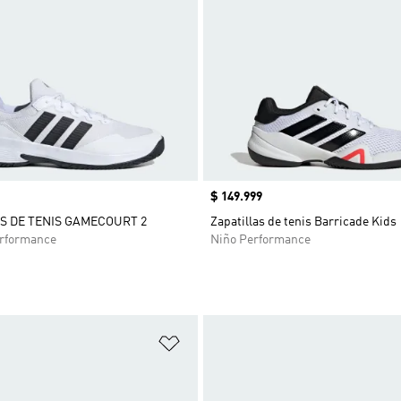
Precio
$ 149.999
S DE TENIS GAMECOURT 2
Zapatillas de tenis Barricade Kids
rformance
Niño Performance
sta de deseos
Añadir a la lista de deseos