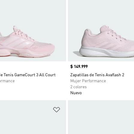
Precio
$ 149.999
de Tenis GameCourt 3 All Court
Zapatillas de Tenis Avaflash 2
ormance
Mujer Performance
2 colores
Nuevo
sta de deseos
Añadir a la lista de deseos