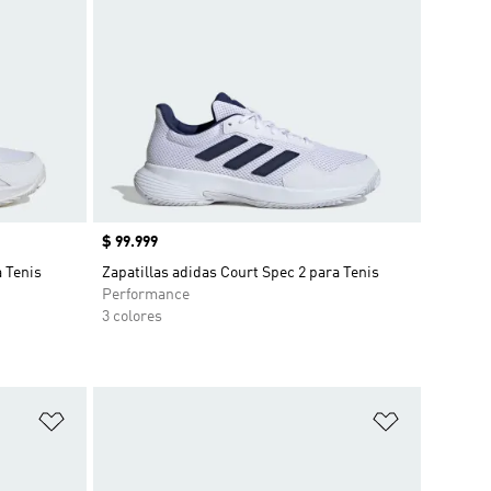
Precio
$ 99.999
a Tenis
Zapatillas adidas Court Spec 2 para Tenis
Performance
3 colores
Añadir a la lista de deseos
Añadir a la