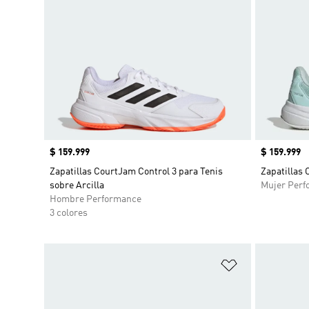
Precio
$ 159.999
Precio
$ 159.999
Zapatillas CourtJam Control 3 para Tenis
Zapatillas 
sobre Arcilla
Mujer Perf
Hombre Performance
3 colores
Añadir a la li