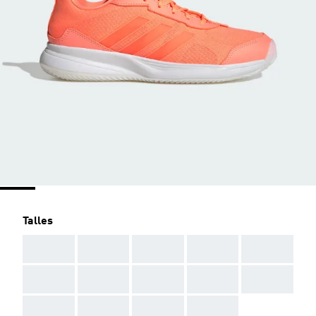
Talles
AAA
AAA
AAA
AAA
AAA
AAA
AAA
AAA
AAA
AAA
AAA
AAA
AAA
AAA