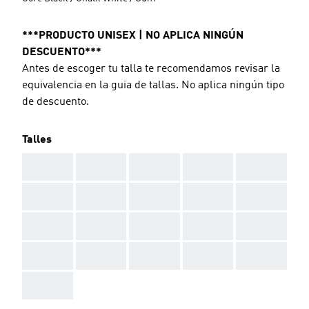
***PRODUCTO UNISEX | NO APLICA NINGÚN
DESCUENTO***
Antes de escoger tu talla te recomendamos revisar la
equivalencia en la guia de tallas. No aplica ningún tipo
de descuento.
Talles
AAA
AAA
AAA
AAA
AAA
AAA
AAA
AAA
AAA
AAA
AAA
AAA
AAA
AAA
AAA
AAA
AAA
AAA
AAA
AAA
AAA