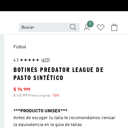
1
Fútbol
4.5
(677)
BOTINES PREDATOR LEAGUE DE
PASTO SINTÉTICO
Precio de venta
$ 74.999
$ 149.999 Precio original
-50%
Descuento
***PRODUCTO UNISEX***
Antes de escoger tu talla te recomendamos revisar
la equivalencia en la guia de tallas