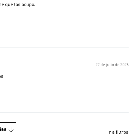
che que los ocupo.
22 de julio de 2026
os
ñas
Ir a filtros