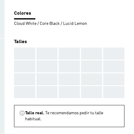
Colores
Cloud White / Core Black / Lucid Lemon
Talles
AAA
AAA
AAA
AAA
AAA
AAA
AAA
AAA
AAA
AAA
AAA
AAA
AAA
AAA
AAA
AAA
AAA
AAA
AAA
AAA
Talle real.
Te recomendamos pedir tu talle
habitual.