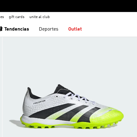
nes
gift cards
unite al club
🩰 Tendencias
Deportes
Outlet