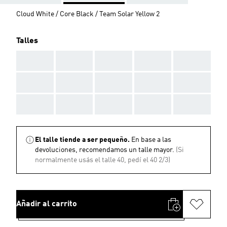
Cloud White / Core Black / Team Solar Yellow 2
Talles
AAA
AAA
AAA
AAA
AAA
AAA
AAA
AAA
AAA
AAA
AAA
AAA
AAA
AAA
AAA
El talle tiende a ser pequeño.
En base a las
devoluciones, recomendamos un talle mayor.
(Si
normalmente usás el talle 40, pedí el 40 2/3)
Añadir al carrito