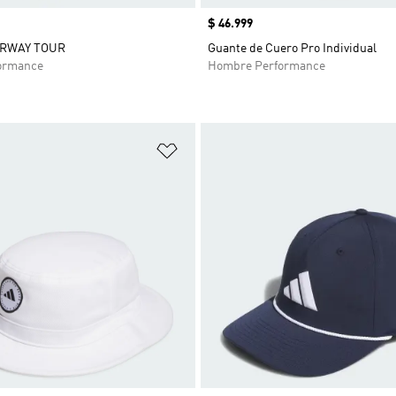
Precio
$ 46.999
IRWAY TOUR
Guante de Cuero Pro Individual
ormance
Hombre Performance
sta de deseos
Añadir a la lista de deseos