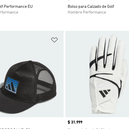
olf Performance EU
Bolso para Calzado de Golf
rformance
Hombre Performance
sta de deseos
Añadir a la lista de deseos
Precio
$ 31.999