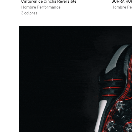
Cinturón de Cincha Reversible
GORRA ROP
Hombre Performance
Hombre Pe
3 colores