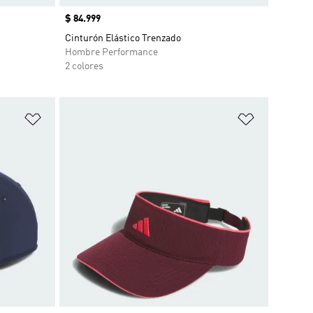
Precio
$ 84.999
Cinturón Elástico Trenzado
Hombre Performance
2 colores
Añadir a la lista de deseos
Añadir a la