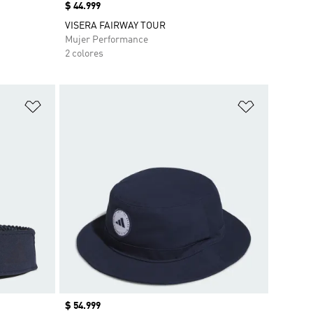
Precio
$ 44.999
VISERA FAIRWAY TOUR
Mujer Performance
2 colores
Añadir a la lista de deseos
Añadir a la
Precio
$ 54.999