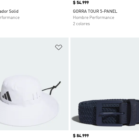
Precio
$ 54.999
ador Solid
GORRA TOUR 5-PANEL
rformance
Hombre Performance
2 colores
sta de deseos
Añadir a la lista de deseos
Precio
$ 84.999