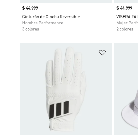
Precio
$ 44.999
Precio
$ 44.999
Cinturón de Cincha Reversible
VISERA FA
Hombre Performance
Mujer Perf
3 colores
2 colores
Añadir a la li