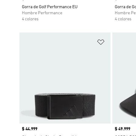
Gorra de Golf Performance EU
Gorra de G
Hombre Performance
Hombre Pe
4 colores
4 colores
Añadir a la li
Precio
$ 44.999
Precio
$ 49.999