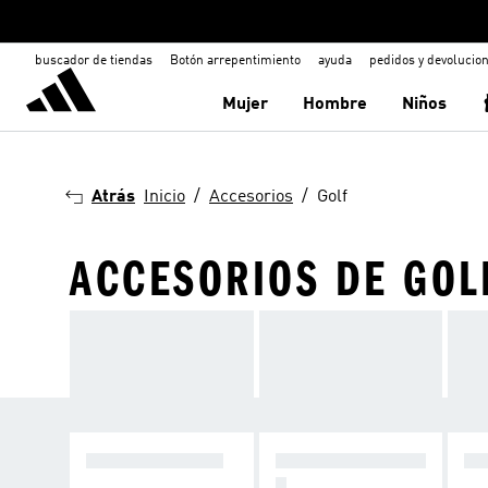
buscador de tiendas
Botón arrepentimiento
ayuda
pedidos y devolucio
Mujer
Hombre
Niños
Atrás
Inicio
Accesorios
Golf
ACCESORIOS DE GOL
VER TODO GOLF
CALZADO DE GOL
RO
F