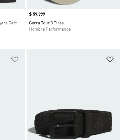
Precio
$ 59.999
yers Cart
Gorra Tour 3 Tiras
Hombre Performance
Añadir a la lista de deseos
Añadir a la