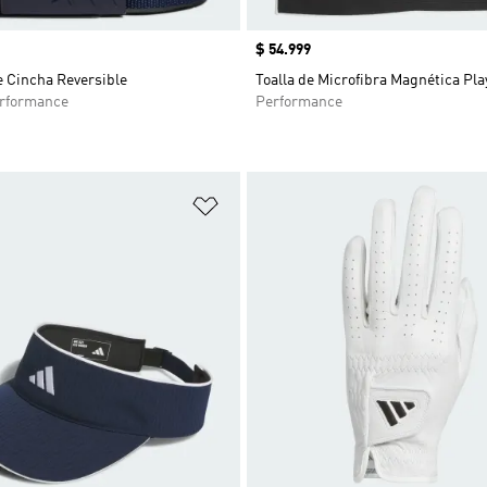
Precio
$ 54.999
e Cincha Reversible
Toalla de Microfibra Magnética Pla
rformance
Performance
sta de deseos
Añadir a la lista de deseos