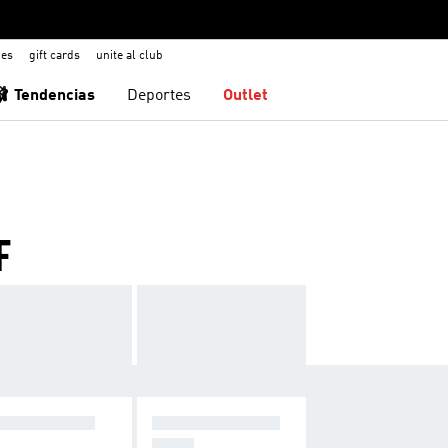
nes
gift cards
unite al club
🩰 Tendencias
Deportes
Outlet
F
PA DE GOLF
ACCESORIOS DE
GOLF