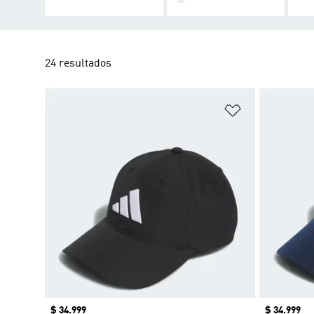
24 resultados
Añadir a la li
Precio
$ 34.999
Precio
$ 34.999