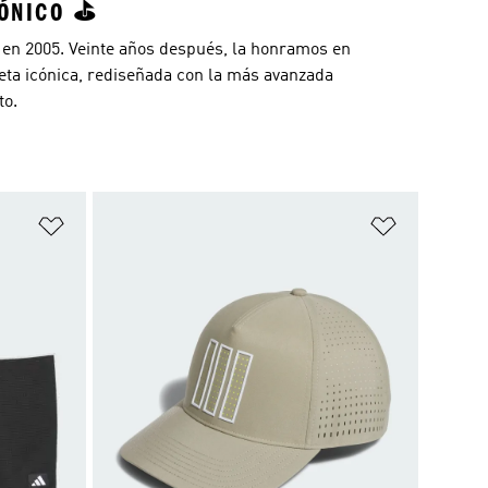
ÓNICO ⛳️
 en 2005. Veinte años después, la honramos en
eta icónica, rediseñada con la más avanzada
to.
Añadir a la lista de deseos
Añadir a la