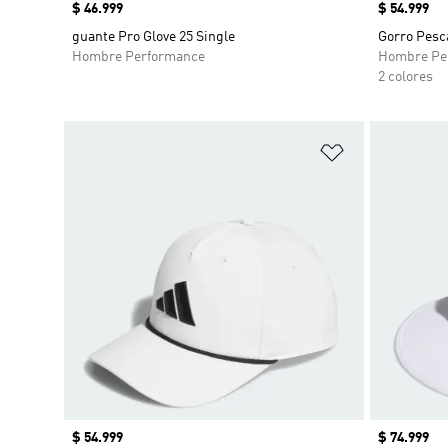
Precio
$ 46.999
Precio
$ 54.999
guante Pro Glove 25 Single
Gorro Pesc
Hombre Performance
Hombre Pe
2 colores
Añadir a la li
Precio
$ 54.999
Precio
$ 74.999