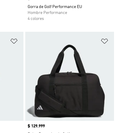
Gorra de Golf Performance EU
Hombre Performance
4 colores
Añadir a la lista de deseos
Añadir a la
Precio
$ 129.999