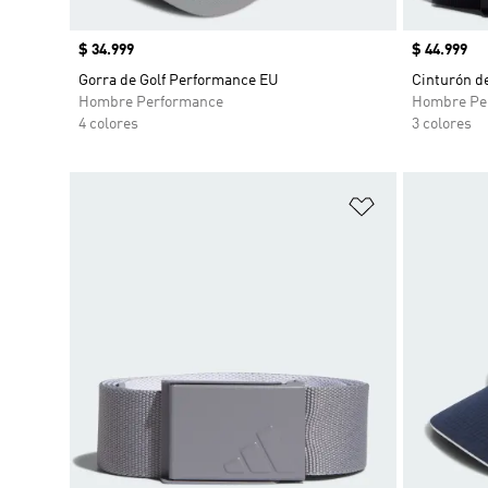
Precio
$ 34.999
Precio
$ 44.999
Gorra de Golf Performance EU
Cinturón d
Hombre Performance
Hombre Pe
4 colores
3 colores
Añadir a la li