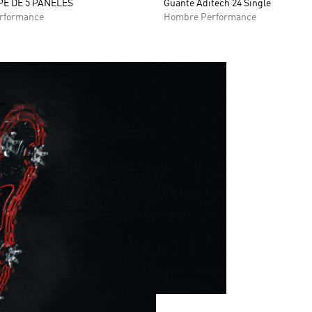
E DE 5 PANELES
Guante Aditech 24 Single
rformance
Hombre Performance