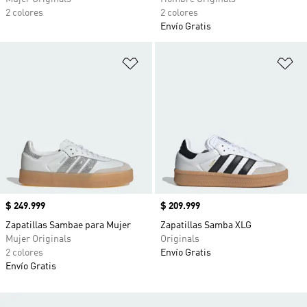
2 colores
2 colores
Envío Gratis
Añadir a la lista de deseos
Añ
Precio
$ 249.999
Precio
$ 209.999
Zapatillas Sambae para Mujer
Zapatillas Samba XLG
Mujer Originals
Originals
2 colores
Envío Gratis
Envío Gratis