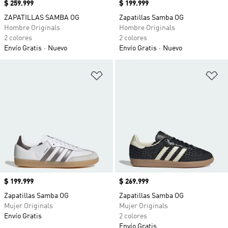
Precio
$ 259.999
Precio
$ 199.999
ZAPATILLAS SAMBA OG
Zapatillas Samba OG
Hombre Originals
Hombre Originals
2 colores
2 colores
Envío Gratis
Nuevo
Envío Gratis
Nuevo
Añadir a la lista de deseos
Añ
Precio
$ 199.999
Precio
$ 269.999
Zapatillas Samba OG
Zapatillas Samba OG
Mujer Originals
Mujer Originals
Envío Gratis
2 colores
Envío Gratis