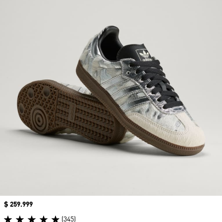
Precio
$ 259.999
(345)