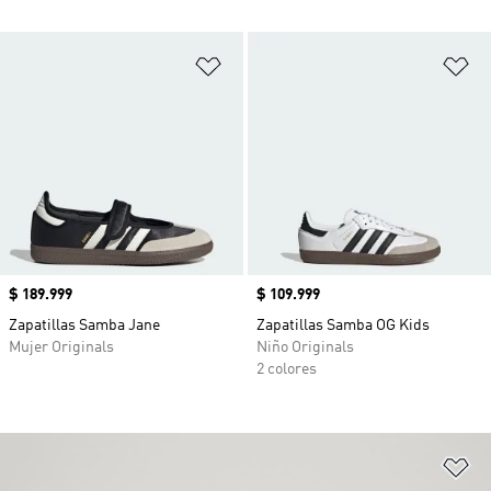
Añadir a la lista de deseos
Añ
Precio
$ 189.999
Precio
$ 109.999
Zapatillas Samba Jane
Zapatillas Samba OG Kids
Mujer Originals
Niño Originals
2 colores
Añ