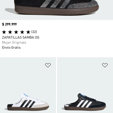
Precio
$ 299.999
(32)
ZAPATILLAS SAMBA OG
Mujer Originals
Envío Gratis
Añadir a la lista de deseos
Añ