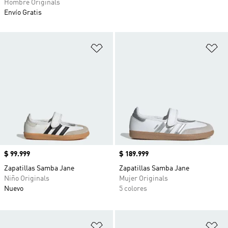
Hombre Originals
Envío Gratis
Añadir a la lista de deseos
Añ
Precio
$ 99.999
Precio
$ 189.999
Zapatillas Samba Jane
Zapatillas Samba Jane
Niño Originals
Mujer Originals
Nuevo
5 colores
Añadir a la lista de deseos
Añ