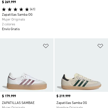
Precio
$ 269.999
(41)
Zapatillas Samba OG
Mujer Originals
2 colores
Envío Gratis
Añadir a la lista de deseos
Añ
Precio
$ 179.999
Precio
$ 219.999
ZAPATILLAS SAMBAE
Zapatillas Samba OG
Mujer Originals
Hombre Originals