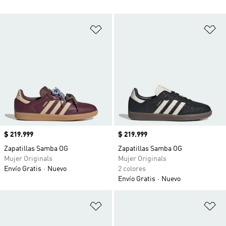
Añadir a la lista de deseos
Añ
Precio
$ 219.999
Precio
$ 219.999
Zapatillas Samba OG
Zapatillas Samba OG
Mujer Originals
Mujer Originals
Envío Gratis
Nuevo
2 colores
Envío Gratis
Nuevo
Añadir a la lista de deseos
Añ