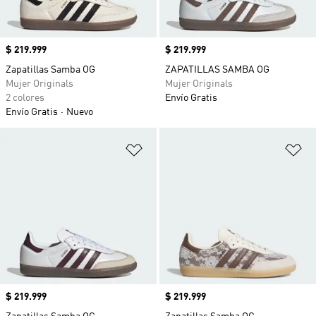
Precio
$ 219.999
Precio
$ 219.999
Zapatillas Samba OG
ZAPATILLAS SAMBA OG
Mujer Originals
Mujer Originals
2 colores
Envío Gratis
Envío Gratis
Nuevo
Añadir a la lista de deseos
Añ
Precio
$ 219.999
Precio
$ 219.999