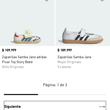
Precio
$ 109.999
Precio
$ 189.999
Zapatillas Samba Jane adidas
Zapatillas Samba Jane
Pixar Toy Story Bebé
Mujer Originals
Niño Originals
5 colores
Página: 1 de 3
Siguiente