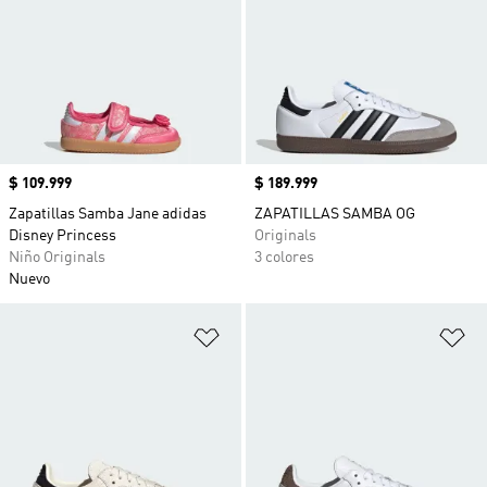
Precio
$ 109.999
Precio
$ 189.999
Zapatillas Samba Jane adidas
ZAPATILLAS SAMBA OG
Disney Princess
Originals
Niño Originals
3 colores
Nuevo
Añadir a la lista de deseos
Añ