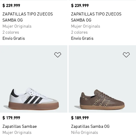
Precio
$ 239.999
Precio
$ 239.999
ZAPATILLAS TIPO ZUECOS
ZAPATILLAS TIPO ZUECOS
SAMBA OG
SAMBA OG
Mujer Originals
Mujer Originals
2 colores
2 colores
Envío Gratis
Envío Gratis
Añadir a la lista de deseos
Añ
Precio
$ 179.999
Precio
$ 189.999
Zapatillas Sambae
Zapatillas Samba OG
Mujer Originals
Niño Originals