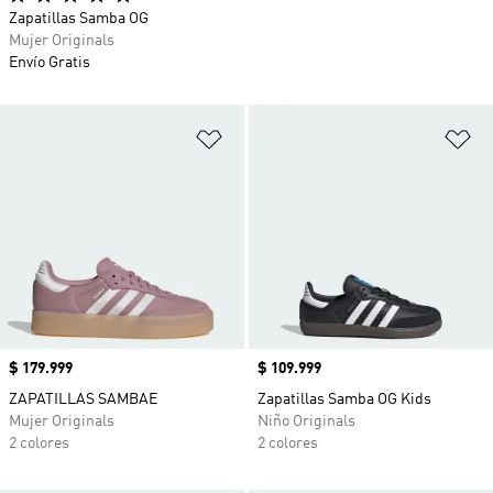
Zapatillas Samba OG
Mujer Originals
Envío Gratis
Añadir a la lista de deseos
Añ
Precio
$ 179.999
Precio
$ 109.999
ZAPATILLAS SAMBAE
Zapatillas Samba OG Kids
Mujer Originals
Niño Originals
2 colores
2 colores