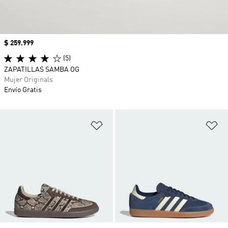
Precio
$ 259.999
(5)
ZAPATILLAS SAMBA OG
Mujer Originals
Envío Gratis
Añadir a la lista de deseos
Añ