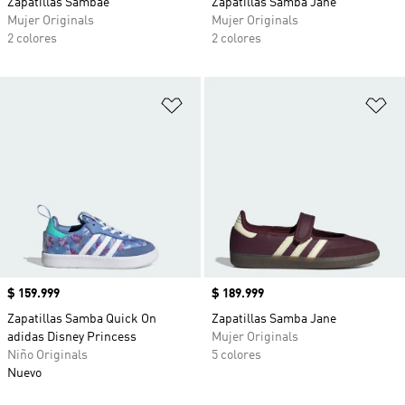
Zapatillas Sambae
Zapatillas Samba Jane
Mujer Originals
Mujer Originals
2 colores
2 colores
Añadir a la lista de deseos
Añ
Precio
$ 159.999
Precio
$ 189.999
Zapatillas Samba Quick On
Zapatillas Samba Jane
adidas Disney Princess
Mujer Originals
Niño Originals
5 colores
Nuevo