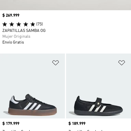
Precio
$ 269.999
(75)
ZAPATILLAS SAMBA OG
Mujer Originals
Envío Gratis
Añadir a la lista de deseos
Añ
Precio
$ 179.999
Precio
$ 189.999