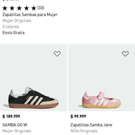
(33)
Zapatillas Sambae para Mujer
Mujer Originals
2 colores
Envío Gratis
Añadir a la lista de deseos
Añ
Precio
$ 189.999
Precio
$ 99.999
SAMBA OG W
Zapatillas Samba Jane
Mujer Originals
Niño Originals