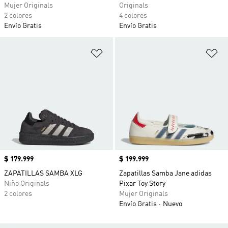
Mujer Originals
Originals
2 colores
4 colores
Envío Gratis
Envío Gratis
Añadir a la lista de deseos
Añ
Precio
$ 179.999
Precio
$ 199.999
ZAPATILLAS SAMBA XLG
Zapatillas Samba Jane adidas
Niño Originals
Pixar Toy Story
2 colores
Mujer Originals
Envío Gratis
Nuevo