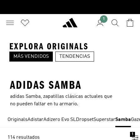
1
EXPLORA ORIGINALS
MÁS VENDIDOS
TENDENCIAS
SUPERSTAR
SPEZIAL
S
ADIDAS SAMBA
adidas Samba, zapatillas clásicas actuales que
no pueden faltar en tu armario.
Originals
Adistar
Adizero Evo SL
Dropset
Superstar
Samba
Gaz
1
114 resultados