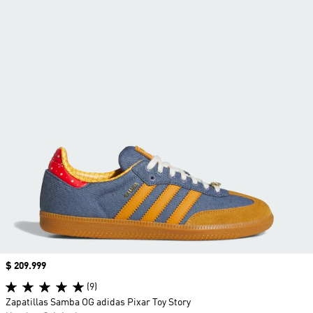
Precio
$ 209.999
(9)
Zapatillas Samba OG adidas Pixar Toy Story