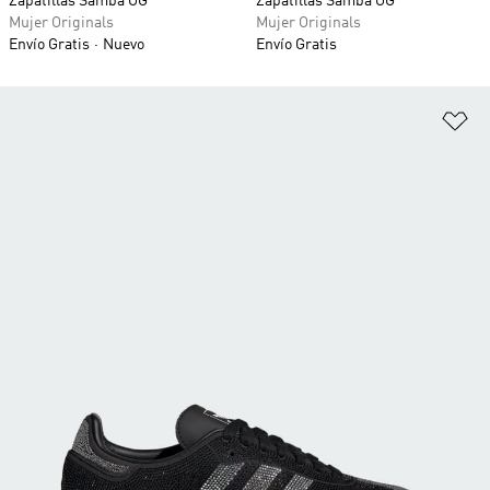
Zapatillas Samba OG
Zapatillas Samba OG
Mujer Originals
Mujer Originals
Envío Gratis
Nuevo
Envío Gratis
Añ