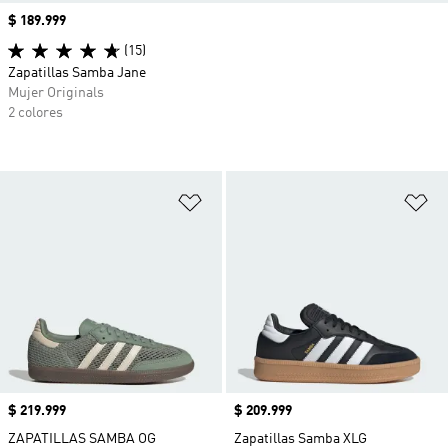
Precio
$ 189.999
(15)
Zapatillas Samba Jane
Mujer Originals
2 colores
Añadir a la lista de deseos
Añ
Precio
$ 219.999
Precio
$ 209.999
ZAPATILLAS SAMBA OG
Zapatillas Samba XLG