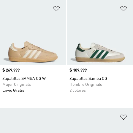
Añadir a la lista de deseos
Añ
Precio
$ 269.999
Precio
$ 189.999
Zapatillas SAMBA OG W
Zapatillas Samba OG
Mujer Originals
Hombre Originals
Envío Gratis
2 colores
Añ