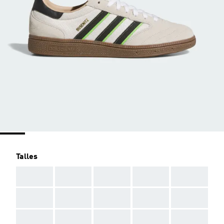
Talles
AAA
AAA
AAA
AAA
AAA
AAA
AAA
AAA
AAA
AAA
AAA
AAA
AAA
AAA
AAA