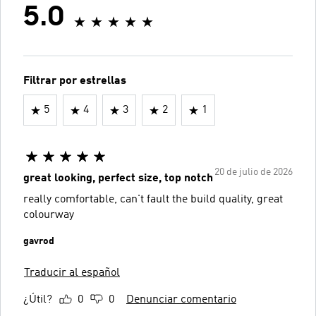
5.0
Filtrar por estrellas
5
4
3
2
1
20 de julio de 2026
great looking, perfect size, top notch
really comfortable, can't fault the build quality, great
colourway
gavrod
Traducir al español
¿Útil?
0
0
Denunciar comentario