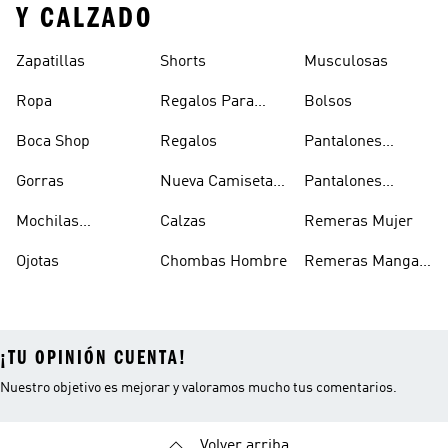
Y CALZADO
Zapatillas
Shorts
Musculosas
Ropa
Regalos Para
Bolsos
Hombres
Boca Shop
Regalos
Pantalones
Deportivos
Gorras
Nueva Camiseta
Pantalones
Hombre
De Argentina
Hombre
Mochilas
Calzas
Remeras Mujer
Escolares
Ojotas
Chombas Hombre
Remeras Manga
Larga Mujer
¡TU OPINIÓN CUENTA!
Nuestro objetivo es mejorar y valoramos mucho tus comentarios.
Volver arriba