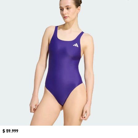
Precio
$ 59.999