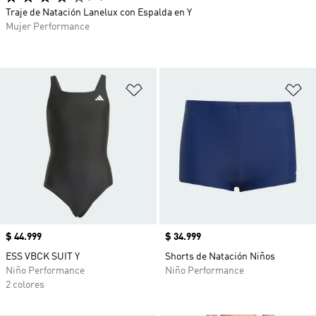
Traje de Natación Lanelux con Espalda en Y
Mujer Performance
Añadir a la lista de deseos
Añ
Precio
$ 44.999
Precio
$ 34.999
ESS VBCK SUIT Y
Shorts de Natación Niños
Niño Performance
Niño Performance
2 colores