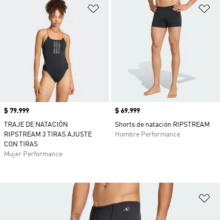
Añadir a la lista de deseos
Añ
Precio
$ 79.999
Precio
$ 69.999
TRAJE DE NATACIÓN
Shorts de natación RIPSTREAM
RIPSTREAM 3 TIRAS AJUSTE
Hombre Performance
CON TIRAS
Mujer Performance
Añ