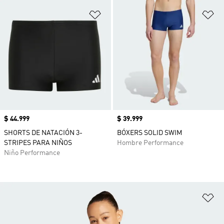
Añadir a la lista de deseos
Añ
Precio
$ 44.999
Precio
$ 39.999
SHORTS DE NATACIÓN 3-
BÓXERS SOLID SWIM
STRIPES PARA NIÑOS
Hombre Performance
Niño Performance
Añ