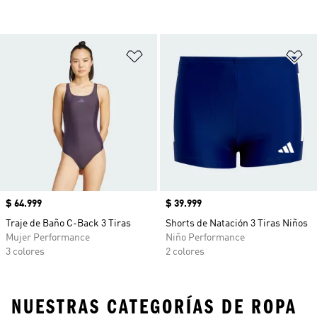
Añadir a la lista de deseos
Añ
Precio
$ 64.999
Precio
$ 39.999
Traje de Baño C-Back 3 Tiras
Shorts de Natación 3 Tiras Niños
Mujer Performance
Niño Performance
3 colores
2 colores
NUESTRAS CATEGORÍAS DE ROPA