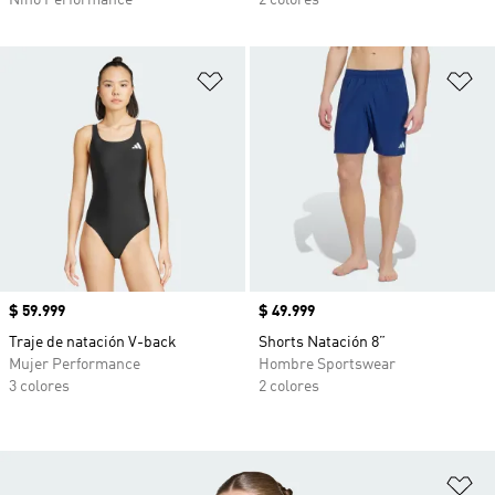
Niño Performance
2 colores
Añadir a la lista de deseos
Añ
Precio
$ 59.999
Precio
$ 49.999
Traje de natación V-back
Shorts Natación 8”
Mujer Performance
Hombre Sportswear
3 colores
2 colores
Añ