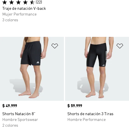
(22)
Traje de natación V-back
Mujer Performance
3 colores
Añadir a la lista de deseos
Añ
Precio
$ 49.999
Precio
$ 59.999
Shorts Natación 8”
Shorts de natación 3 Tiras
Hombre Sportswear
Hombre Performance
2 colores