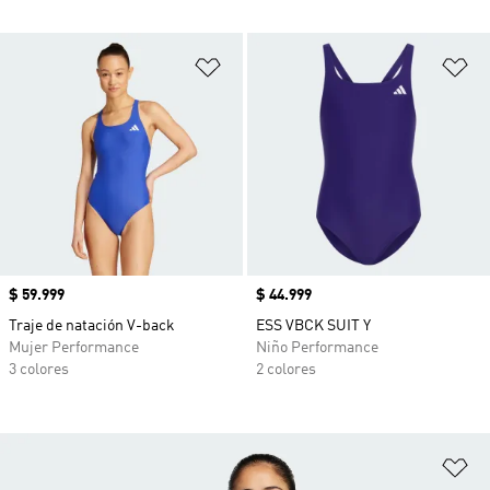
Añadir a la lista de deseos
Añ
Precio
$ 59.999
Precio
$ 44.999
Traje de natación V-back
ESS VBCK SUIT Y
Mujer Performance
Niño Performance
3 colores
2 colores
Añ