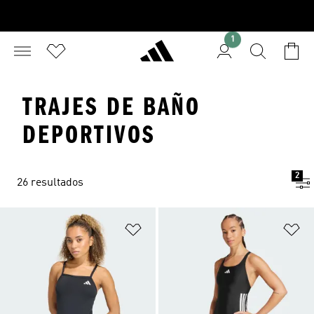
1
TRAJES DE BAÑO
DEPORTIVOS
2
26 resultados
Añadir a la lista de deseos
Añ