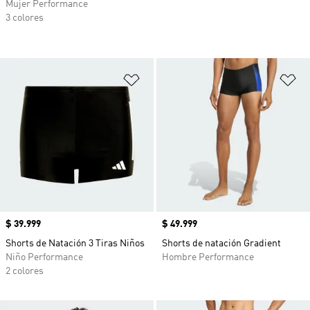
Mujer Performance
3 colores
Añadir a la lista de deseos
Añ
Precio
$ 39.999
Precio
$ 49.999
Shorts de Natación 3 Tiras Niños
Shorts de natación Gradient
Niño Performance
Hombre Performance
2 colores