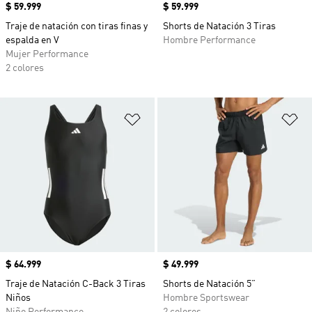
Precio
$ 59.999
Precio
$ 59.999
Traje de natación con tiras finas y
Shorts de Natación 3 Tiras
espalda en V
Hombre Performance
Mujer Performance
2 colores
Añadir a la lista de deseos
Añ
Precio
$ 64.999
Precio
$ 49.999
Traje de Natación C-Back 3 Tiras
Shorts de Natación 5”
Niños
Hombre Sportswear