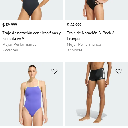
Precio
$ 59.999
Precio
$ 64.999
Traje de natación con tiras finas y
Traje de Natación C-Back 3
espalda en V
Franjas
Mujer Performance
Mujer Performance
2 colores
3 colores
Añadir a la lista de deseos
Añ