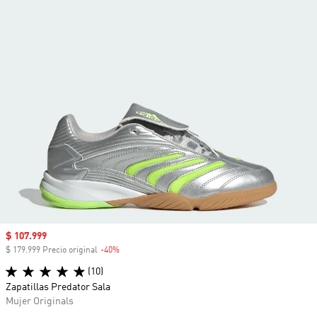
Precio de venta
$ 107.999
$ 179.999 Precio original
-40%
Descuento
(10)
Zapatillas Predator Sala
Mujer Originals