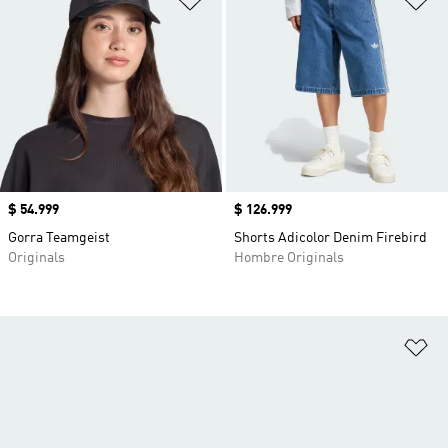
Precio
$ 54.999
Precio
$ 126.999
Gorra Teamgeist
Shorts Adicolor Denim Firebird
Originals
Hombre Originals
Añ