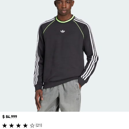
Precio
$ 84.999
(21)