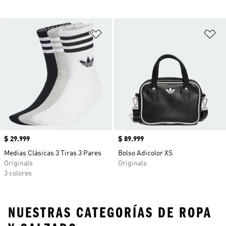
Añadir a la lista de deseos
Añ
Precio
$ 29.999
Precio
$ 89.999
Medias Clásicas 3 Tiras 3 Pares
Bolso Adicolor XS
Originals
Originals
3 colores
NUESTRAS CATEGORÍAS DE ROPA