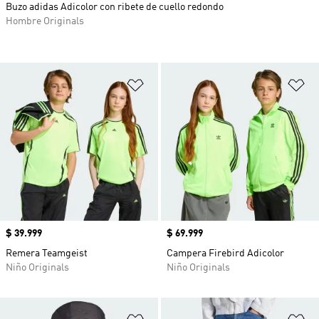
Buzo adidas Adicolor con ribete de cuello redondo
Hombre Originals
Añadir a la lista de deseos
Añ
Precio
$ 39.999
Precio
$ 69.999
Remera Teamgeist
Campera Firebird Adicolor
Niño Originals
Niño Originals
Añadir a la lista de deseos
Añ