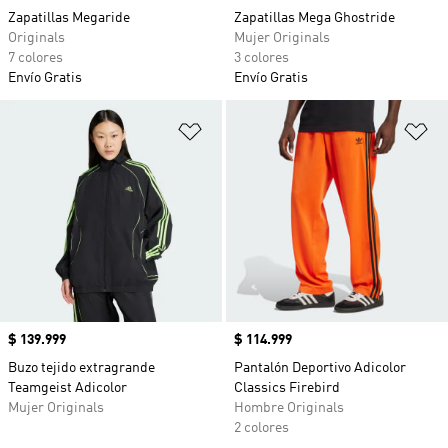
Zapatillas Megaride
Zapatillas Mega Ghostride
Originals
Mujer Originals
7 colores
3 colores
Envío Gratis
Envío Gratis
Añadir a la lista de deseos
Añ
Precio
$ 139.999
Precio
$ 114.999
Buzo tejido extragrande
Pantalón Deportivo Adicolor
Teamgeist Adicolor
Classics Firebird
Mujer Originals
Hombre Originals
2 colores