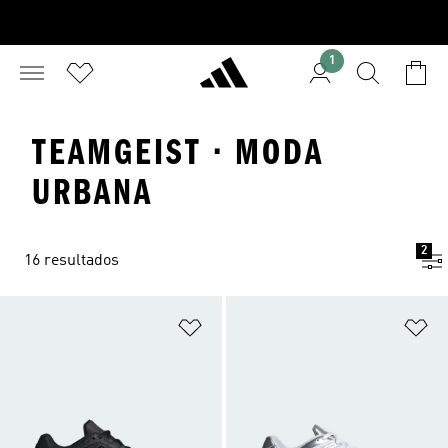
1
TEAMGEIST · MODA
URBANA
2
16 resultados
Añadir a la lista de deseos
Añ