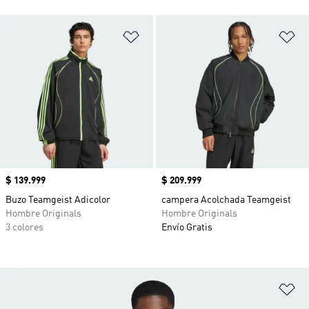
Añadir a la lista de deseos
Añ
Precio
$ 139.999
Precio
$ 209.999
Buzo Teamgeist Adicolor
campera Acolchada Teamgeist
Hombre Originals
Hombre Originals
3 colores
Envío Gratis
Añ