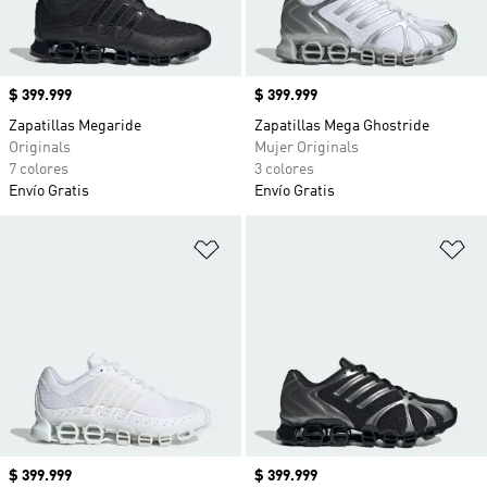
Precio
$ 399.999
Precio
$ 399.999
Zapatillas Megaride
Zapatillas Mega Ghostride
Originals
Mujer Originals
7 colores
3 colores
Envío Gratis
Envío Gratis
Añadir a la lista de deseos
Añ
Precio
$ 399.999
Precio
$ 399.999