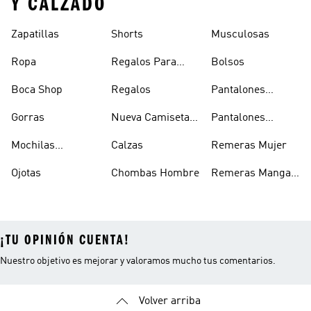
Y CALZADO
Zapatillas
Shorts
Musculosas
Ropa
Regalos Para
Bolsos
Hombres
Boca Shop
Regalos
Pantalones
Deportivos
Gorras
Nueva Camiseta
Pantalones
Hombre
De Argentina
Hombre
Mochilas
Calzas
Remeras Mujer
Escolares
Ojotas
Chombas Hombre
Remeras Manga
Larga Mujer
¡TU OPINIÓN CUENTA!
Nuestro objetivo es mejorar y valoramos mucho tus comentarios.
Volver arriba