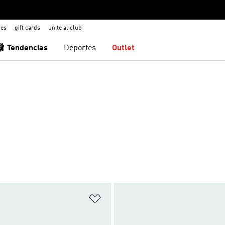
nes
gift cards
unite al club
🩰 Tendencias
Deportes
Outlet
sta de deseos
Añadir a la lista de deseos