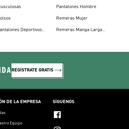
usculosas
Pantalones Hombre
olsos
Remeras Mujer
antalones Deportivos
Remeras Manga Larga
ombre
Mujer
IDA
REGÍSTRATE GRATIS
ÓN DE LA EMPRESA
SÍGUENOS
das
estro Equipo