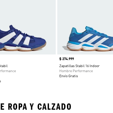
Precio
$ 274.999
Stabil
Zapatillas Stabil 16 Indoor
rformance
Hombre Performance
Envío Gratis
s
E ROPA Y CALZADO