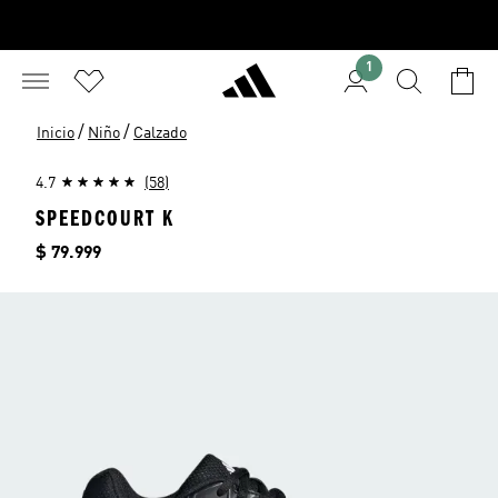
1
/
/
Inicio
Niño
Calzado
4.7
(58)
SPEEDCOURT K
Precio
$ 79.999