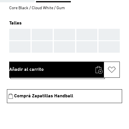
Core Black / Cloud White / Gum
Talles
AAA
AAA
AAA
AAA
AAA
AAA
AAA
AAA
AAA
AAA
Añadir al carrito
Comprá Zapatillas Handball