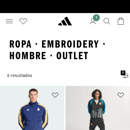
1
ROPA · EMBROIDERY ·
HOMBRE · OUTLET
4
4 resultados
Añadir a la lista de deseos
Añ