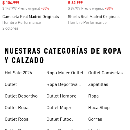
Precio de venta
$ 104.999
Precio de venta
$ 62.999
$ 149.999 Precio original
-30%
Descuento
$ 89.999 Precio original
-30%
Descuento
Camiseta Real Madrid Originals
Shorts Real Madrid Originals
Hombre Performance
Hombre Performance
2 colores
NUESTRAS CATEGORÍAS DE ROPA
Y CALZADO
Hot Sale 2026
Ropa Mujer Outlet
Outlet Camisetas
Outlet
Ropa Deportiva
Zapatillas
Mujer Outlet
Outlet Deportivo
Outlet Hombre
Ropa
Outlet Ropa
Outlet Mujer
Boca Shop
Deportiva
Outlet Ropa
Outlet Futbol
Gorras