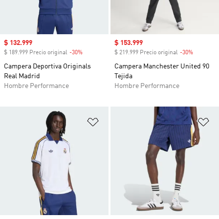
Precio de venta
$ 132.999
Precio de venta
$ 153.999
$ 189.999 Precio original
-30%
Descuento
$ 219.999 Precio original
-30%
Descuent
Campera Deportiva Originals
Campera Manchester United 90
Real Madrid
Tejida
Hombre Performance
Hombre Performance
Añadir a la lista de deseos
Añ