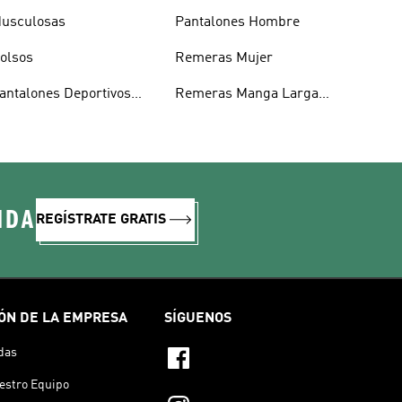
usculosas
Pantalones Hombre
olsos
Remeras Mujer
antalones Deportivos
Remeras Manga Larga
ombre
Mujer
IDA
REGÍSTRATE GRATIS
ÓN DE LA EMPRESA
SÍGUENOS
das
estro Equipo