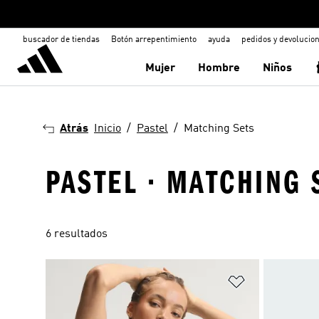
buscador de tiendas
Botón arrepentimiento
ayuda
pedidos y devolucio
Mujer
Hombre
Niños
Atrás
Inicio
Pastel
Matching Sets
PASTEL · MATCHING 
6 resultados
Añadir a la li