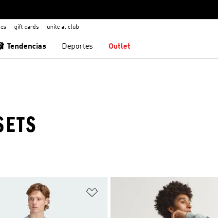
nes
gift cards
unite al club
🩰 Tendencias
Deportes
Outlet
SETS
sta de deseos
Añadir a la lista de deseos