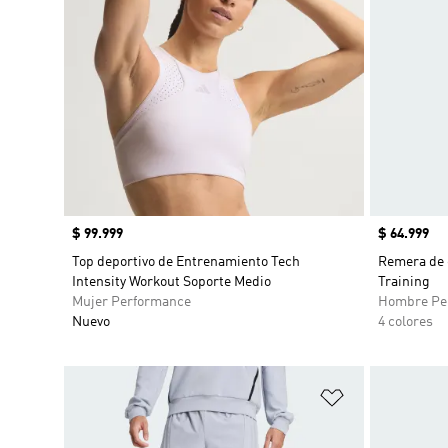
Precio
$ 99.999
Precio
$ 64.999
Top deportivo de Entrenamiento Tech
Remera de 
Intensity Workout Soporte Medio
Training
Mujer Performance
Hombre Pe
Nuevo
4 colores
Añadir a la li