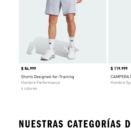
Precio
$ 84.999
Precio
$ 119.999
Shorts Designed-for-Training
CAMPERA D
Hombre Performance
Hombre Sp
4 colores
NUESTRAS CATEGORÍAS D