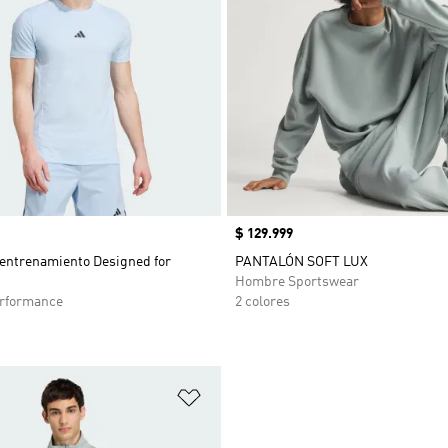
Precio
$ 129.999
entrenamiento Designed for
PANTALÓN SOFT LUX
Hombre Sportswear
rformance
2 colores
sta de deseos
Añadir a la lista de deseos