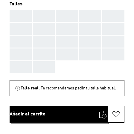
Talles
AAA
AAA
AAA
AAA
AAA
AAA
AAA
AAA
AAA
AAA
AAA
AAA
AAA
AAA
AAA
AAA
AAA
AAA
AAA
AAA
AAA
AAA
Talle real.
Te recomendamos pedir tu talle habitual.
Añadir al carrito