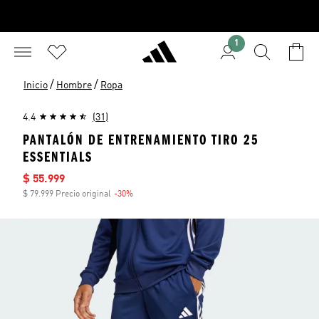
1
/
/
Inicio
Hombre
Ropa
4.4
(31)
PANTALÓN DE ENTRENAMIENTO TIRO 25
ESSENTIALS
Precio de venta
$ 55.999
$ 79.999 Precio original
-30%
Descuento