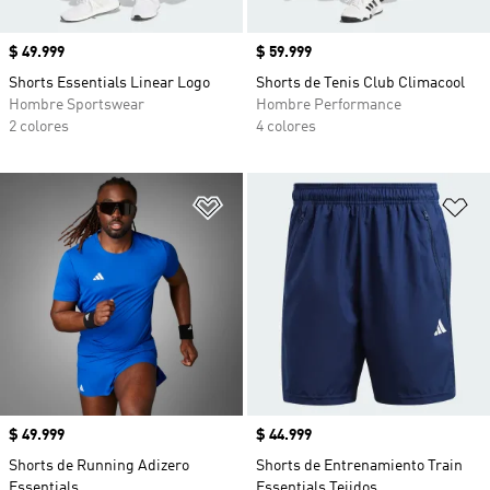
Precio
$ 49.999
Precio
$ 59.999
Shorts Essentials Linear Logo
Shorts de Tenis Club Climacool
Hombre Sportswear
Hombre Performance
2 colores
4 colores
Añadir a la lista de deseos
Añ
Precio
$ 49.999
Precio
$ 44.999
Shorts de Running Adizero
Shorts de Entrenamiento Train
Essentials
Essentials Tejidos