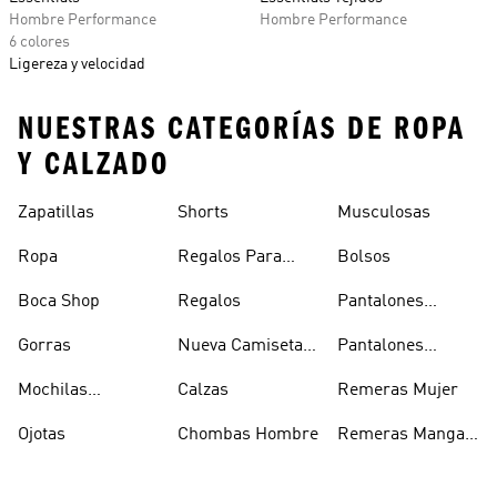
Hombre Performance
Hombre Performance
6 colores
Ligereza y velocidad
NUESTRAS CATEGORÍAS DE ROPA
Y CALZADO
Zapatillas
Shorts
Musculosas
Ropa
Regalos Para
Bolsos
Hombres
Boca Shop
Regalos
Pantalones
Deportivos
Gorras
Nueva Camiseta
Pantalones
Hombre
De Argentina
Hombre
Mochilas
Calzas
Remeras Mujer
Escolares
Ojotas
Chombas Hombre
Remeras Manga
Larga Mujer