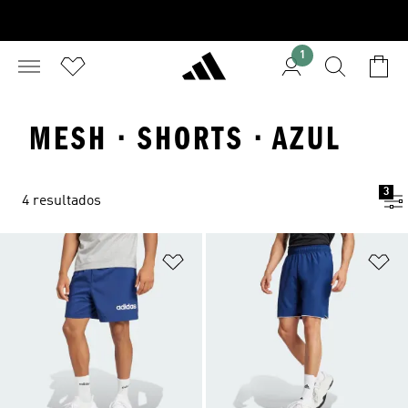
1
MESH · SHORTS · AZUL
3
4 resultados
Añadir a la lista de deseos
Añ