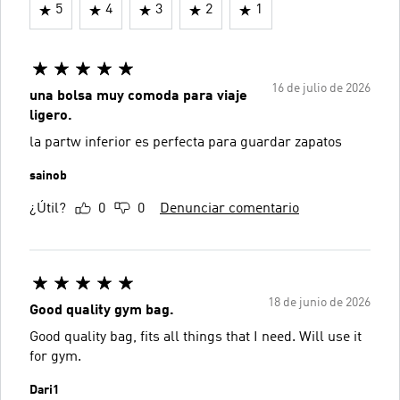
5
4
3
2
1
16 de julio de 2026
una bolsa muy comoda para viaje
ligero.
la partw inferior es perfecta para guardar zapatos
sainob
¿Útil?
0
0
Denunciar comentario
18 de junio de 2026
Good quality gym bag.
Good quality bag, fits all things that I need. Will use it
for gym.
Dari1