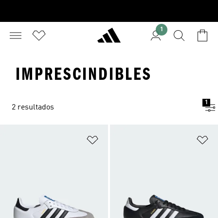
1
IMPRESCINDIBLES
1
2 resultados
Añadir a la lista de deseos
Añ