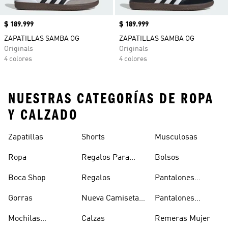
Precio
$ 189.999
Precio
$ 189.999
ZAPATILLAS SAMBA OG
ZAPATILLAS SAMBA OG
Originals
Originals
4 colores
4 colores
NUESTRAS CATEGORÍAS DE ROPA
Y CALZADO
Zapatillas
Shorts
Musculosas
Ropa
Regalos Para
Bolsos
Hombres
Boca Shop
Regalos
Pantalones
Deportivos
Gorras
Nueva Camiseta
Pantalones
Hombre
De Argentina
Hombre
Mochilas
Calzas
Remeras Mujer