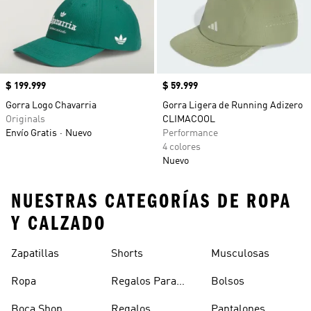
Precio
$ 199.999
Precio
$ 59.999
Gorra Logo Chavarria
Gorra Ligera de Running Adizero
Originals
CLIMACOOL
Envío Gratis
Nuevo
Performance
4 colores
Nuevo
NUESTRAS CATEGORÍAS DE ROPA
Y CALZADO
Zapatillas
Shorts
Musculosas
Ropa
Regalos Para
Bolsos
Hombres
Boca Shop
Regalos
Pantalones