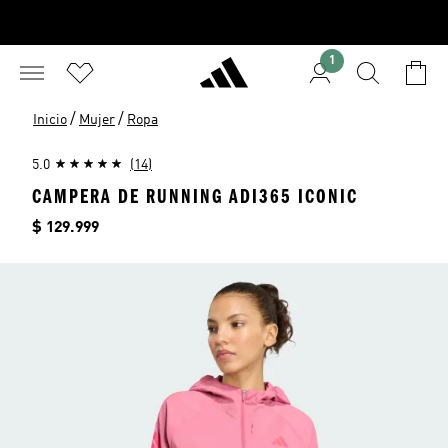
1
/
/
Inicio
Mujer
Ropa
5.0
(14)
CAMPERA DE RUNNING ADI365 ICONIC
Precio
$ 129.999