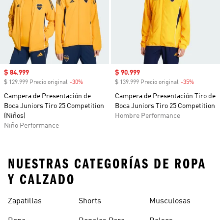
Precio de venta
$ 84.999
Precio de venta
$ 90.999
$ 129.999 Precio original
-30%
Descuento
$ 139.999 Precio original
-35%
Descuent
Campera de Presentación de
Campera de Presentación Tiro de
Boca Juniors Tiro 25 Competition
Boca Juniors Tiro 25 Competition
(Niños)
Hombre Performance
Niño Performance
NUESTRAS CATEGORÍAS DE ROPA
Y CALZADO
Zapatillas
Shorts
Musculosas