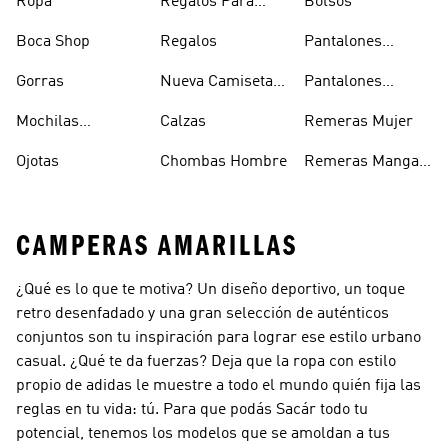
Ropa
Regalos Para
Bolsos
Hombres
Boca Shop
Regalos
Pantalones
Deportivos
Gorras
Nueva Camiseta
Pantalones
Hombre
De Argentina
Hombre
Mochilas
Calzas
Remeras Mujer
Escolares
Ojotas
Chombas Hombre
Remeras Manga
Larga Mujer
CAMPERAS AMARILLAS
¿Qué es lo que te motiva? Un diseño deportivo, un toque
retro desenfadado y una gran selección de auténticos
conjuntos son tu inspiración para lograr ese estilo urbano
casual. ¿Qué te da fuerzas? Deja que la ropa con estilo
propio de adidas le muestre a todo el mundo quién fija las
reglas en tu vida: tú. Para que podás Sacár todo tu
potencial, tenemos los modelos que se amoldan a tus