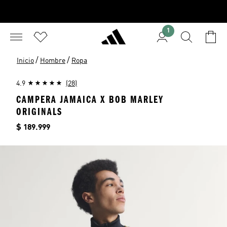
1
/
/
Inicio
Hombre
Ropa
4.9
(28)
CAMPERA JAMAICA X BOB MARLEY
ORIGINALS
Precio
$ 189.999