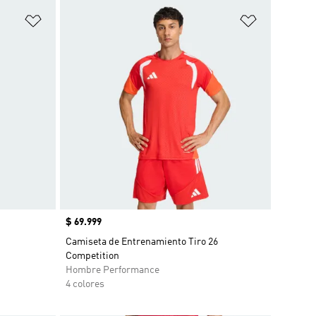
Añadir a la lista de deseos
Añadir a la
Precio
$ 69.999
Camiseta de Entrenamiento Tiro 26
Competition
Hombre Performance
4 colores