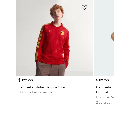
Añadir a la li
Precio
$ 179.999
Precio
$ 89.999
Camiseta Titular Bélgica 1986
Camiseta d
Hombre Performance
Competition
Hombre Pe
2 colores