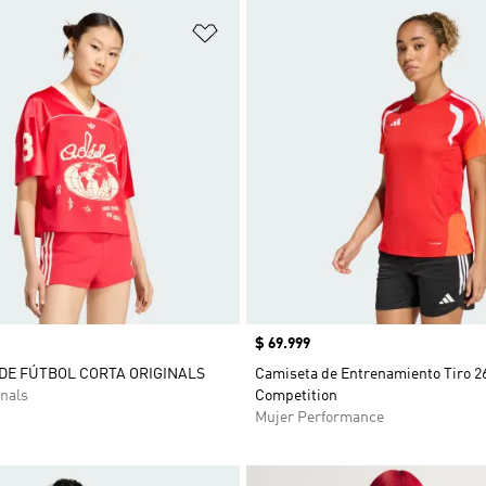
sta de deseos
Añadir a la lista de deseos
Precio
$ 69.999
DE FÚTBOL CORTA ORIGINALS
Camiseta de Entrenamiento Tiro 2
nals
Competition
Mujer Performance