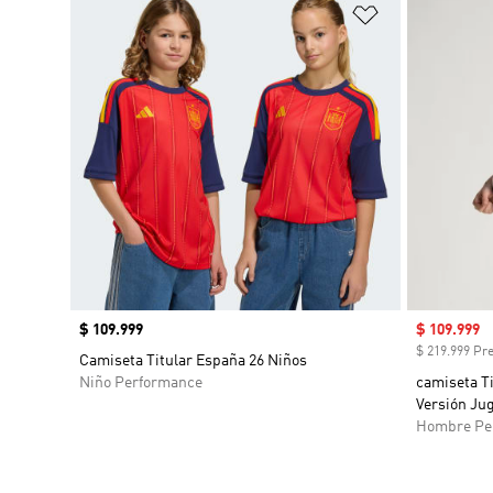
Añadir a la li
Precio
$ 109.999
Precio de 
$ 109.999
$ 219.999 Pre
Camiseta Titular España 26 Niños
Niño Performance
camiseta Ti
Versión Ju
Hombre Pe