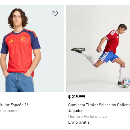
sta de deseos
Añadir a la lista de deseos
Precio
$ 219.999
itular España 26
Camiseta Titular Selección Chilena
rformance
Jugador
Hombre Performance
Envío Gratis