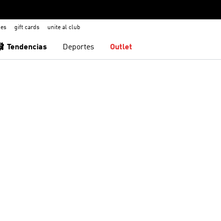
nes
gift cards
unite al club
🩰 Tendencias
Deportes
Outlet