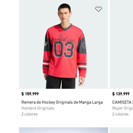
Añadir a la li
Precio
$ 159.999
Precio
$ 139.999
Remera de Hockey Originals de Manga Larga
CAMISETA 
Hombre Originals
Mujer Origi
2 colores
2 colores