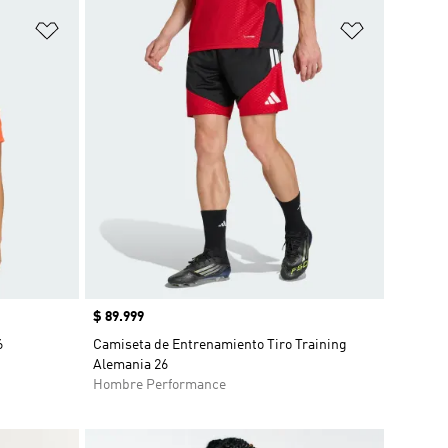
Añadir a la lista de deseos
Añadir a la
Precio
$ 89.999
6
Camiseta de Entrenamiento Tiro Training
Alemania 26
Hombre Performance