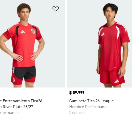
sta de deseos
Añadir a la lista de deseos
Precio
$ 59.999
e Entrenamiento Tiro26
Camiseta Tiro 26 League
 River Plate 26/27
Hombre Performance
rformance
5 colores