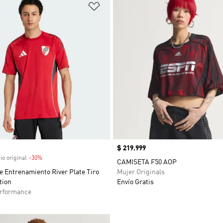
sta de deseos
Añadir a la lista de deseos
venta
Precio
$ 219.999
io original
-30%
Descuento
CAMISETA F50 AOP
 Entrenamiento River Plate Tiro
Mujer Originals
tion
Envío Gratis
rformance