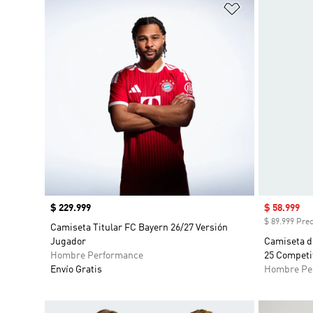
Añadir a la li
Precio
$ 229.999
Precio de 
$ 58.999
$ 89.999 Prec
Camiseta Titular FC Bayern 26/27 Versión
Jugador
Camiseta de
Hombre Performance
25 Competi
Envío Gratis
Hombre Pe