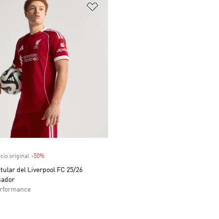
sta de deseos
Añadir a la lista de deseos
venta
cio original
-50%
Descuento
tular del Liverpool FC 25/26
gador
rformance