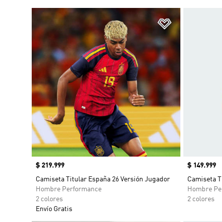
Añadir a la li
Precio
$ 219.999
Precio
$ 149.999
Camiseta Titular España 26 Versión Jugador
Camiseta T
Hombre Performance
Hombre Pe
2 colores
2 colores
Envío Gratis