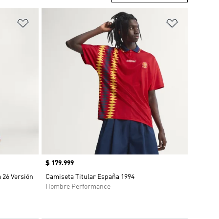
Añadir a la lista de deseos
Añadir a la
Precio
$ 179.999
 26 Versión
Camiseta Titular España 1994
Hombre Performance