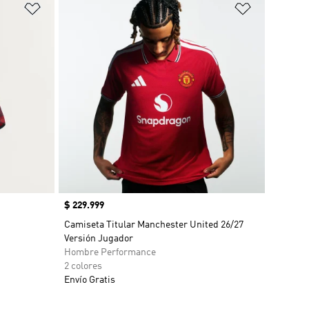
Añadir a la lista de deseos
Añadir a la
Precio
$ 229.999
Camiseta Titular Manchester United 26/27
Versión Jugador
Hombre Performance
2 colores
Envío Gratis