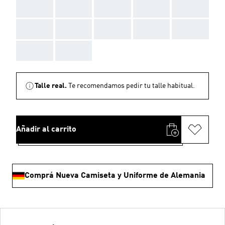
AAA
AAA
AAA
AAA
AAA
AAA
AAA
AAA
AAA
AAA
AAA
AAA
Talle real.
Te recomendamos pedir tu talle habitual.
Añadir al carrito
Comprá Nueva Camiseta y Uniforme de Alemania