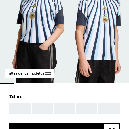
Talles de los modelos
Talles
AAA
AAA
AAA
AAA
AAA