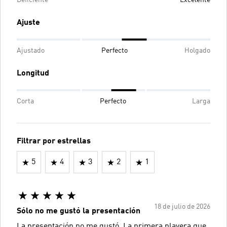
Deficiente
Excelente
Ajuste
Ajustado
Perfecto
Holgado
Longitud
Corta
Perfecto
Larga
Filtrar por estrellas
5
4
3
2
1
18 de julio de 2026
Sólo no me gustó la presentación
La presentación no me gustó. La primera playera que