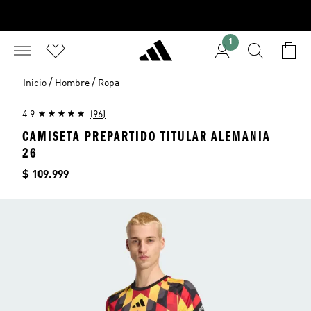
1
/
/
Inicio
Hombre
Ropa
4.9
(96)
CAMISETA PREPARTIDO TITULAR ALEMANIA
26
Precio
$ 109.999