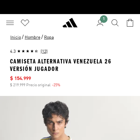
1
/
/
Inicio
Hombre
Ropa
4.3
(12)
CAMISETA ALTERNATIVA VENEZUELA 26
VERSIÓN JUGADOR
Precio de venta
$ 154.999
$ 219.999 Precio original
-25%
Descuento